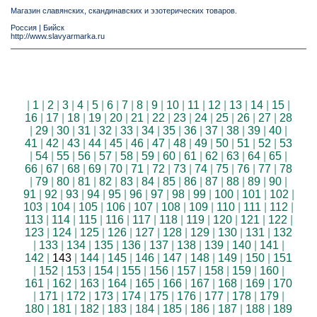
Магазин славянских, скандинавских и эзотерических товаров.
Россия
|
Бийск
http://www.slavyarmarka.ru
|
1
|
2
|
3
|
4
|
5
|
6
|
7
|
8
|
9
|
10
|
11
|
12
|
13
|
14
|
15
|
16
|
17
|
18
|
19
|
20
|
21
|
22
|
23
|
24
|
25
|
26
|
27
|
28
|
29
|
30
|
31
|
32
|
33
|
34
|
35
|
36
|
37
|
38
|
39
|
40
|
41
|
42
|
43
|
44
|
45
|
46
|
47
|
48
|
49
|
50
|
51
|
52
|
53
|
54
|
55
|
56
|
57
|
58
|
59
|
60
|
61
|
62
|
63
|
64
|
65
|
66
|
67
|
68
|
69
|
70
|
71
|
72
|
73
|
74
|
75
|
76
|
77
|
78
|
79
|
80
|
81
|
82
|
83
|
84
|
85
|
86
|
87
|
88
|
89
|
90
|
91
|
92
|
93
|
94
|
95
|
96
|
97
|
98
|
99
|
100
|
101
|
102
|
103
|
104
|
105
|
106
|
107
|
108
|
109
|
110
|
111
|
112
|
113
|
114
|
115
|
116
|
117
|
118
|
119
|
120
|
121
|
122
|
123
|
124
|
125
|
126
|
127
|
128
|
129
|
130
|
131
|
132
|
133
|
134
|
135
|
136
|
137
|
138
|
139
|
140
|
141
|
142
|
143
|
144
|
145
|
146
|
147
|
148
|
149
|
150
|
151
|
152
|
153
|
154
|
155
|
156
|
157
|
158
|
159
|
160
|
161
|
162
|
163
|
164
|
165
|
166
|
167
|
168
|
169
|
170
|
171
|
172
|
173
|
174
|
175
|
176
|
177
|
178
|
179
|
180
|
181
|
182
|
183
|
184
|
185
|
186
|
187
|
188
|
189