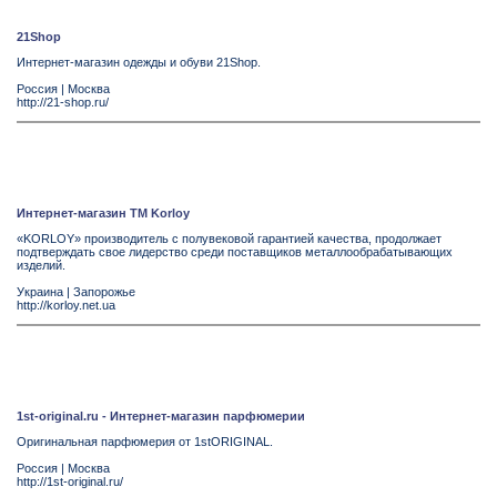
21Shop
Интернет-магазин одежды и обуви 21Shop.
Россия
|
Москва
http://21-shop.ru/
Интернет-магазин TM Korloy
«KORLOY» производитель с полувековой гарантией качества, продолжает
подтверждать свое лидерство среди поставщиков металлообрабатывающих
изделий.
Украина
|
Запорожье
http://korloy.net.ua
1st-original.ru - Интернет-магазин парфюмерии
Оригинальная парфюмерия от 1stORIGINAL.
Россия
|
Москва
http://1st-original.ru/