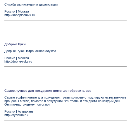
Служба дезинсекции и дератизации
Россия
|
Москва
http://sanepidem24.ru
Добрые Руки
Добрые Руки Патронажная служба
Россия
|
Москва
http://dobrie-ruky.ru
Самое лучшее для похудения помогают сбросить вес
Самые эффективные для похудения, травы которые стимулируют естественные
процессы в теле, помогая в похудении, эти травы и эта диета на каждый день.
Они по-настоящему помогают
Россия
|
Астрахань
http://xydaum.ru/