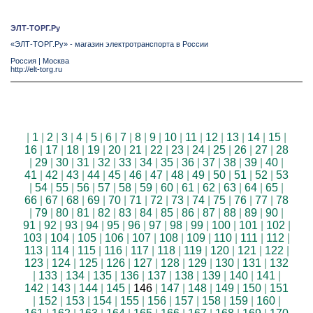
ЭЛТ-ТОРГ.Ру
«ЭЛТ-ТОРГ.Ру» - магазин электротранспорта в России
Россия
|
Москва
http://elt-torg.ru
|
1
|
2
|
3
|
4
|
5
|
6
|
7
|
8
|
9
|
10
|
11
|
12
|
13
|
14
|
15
|
16
|
17
|
18
|
19
|
20
|
21
|
22
|
23
|
24
|
25
|
26
|
27
|
28
|
29
|
30
|
31
|
32
|
33
|
34
|
35
|
36
|
37
|
38
|
39
|
40
|
41
|
42
|
43
|
44
|
45
|
46
|
47
|
48
|
49
|
50
|
51
|
52
|
53
|
54
|
55
|
56
|
57
|
58
|
59
|
60
|
61
|
62
|
63
|
64
|
65
|
66
|
67
|
68
|
69
|
70
|
71
|
72
|
73
|
74
|
75
|
76
|
77
|
78
|
79
|
80
|
81
|
82
|
83
|
84
|
85
|
86
|
87
|
88
|
89
|
90
|
91
|
92
|
93
|
94
|
95
|
96
|
97
|
98
|
99
|
100
|
101
|
102
|
103
|
104
|
105
|
106
|
107
|
108
|
109
|
110
|
111
|
112
|
113
|
114
|
115
|
116
|
117
|
118
|
119
|
120
|
121
|
122
|
123
|
124
|
125
|
126
|
127
|
128
|
129
|
130
|
131
|
132
|
133
|
134
|
135
|
136
|
137
|
138
|
139
|
140
|
141
|
142
|
143
|
144
|
145
|
146
|
147
|
148
|
149
|
150
|
151
|
152
|
153
|
154
|
155
|
156
|
157
|
158
|
159
|
160
|