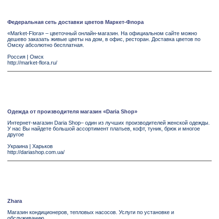
Федеральная сеть доставки цветов Маркет-Флора
«Market-Flora» – цветочный онлайн-магазин. На официальном сайте можно
дешево заказать живые цветы на дом, в офис, ресторан. Доставка цветов по
Омску абсолютно бесплатная.
Россия
|
Омск
http://market-flora.ru/
Одежда от производителя магазин «Daria Shop»
Интернет-магазин Daria Shop– один из лучших производителей женской одежды.
У нас Вы найдете большой ассортимент платьев, кофт, туник, брюк и многое
другое
Украина
|
Харьков
http://dariashop.com.ua/
Zhara
Магазин кондиционеров, тепловых насосов. Услуги по установке и
обслуживанию