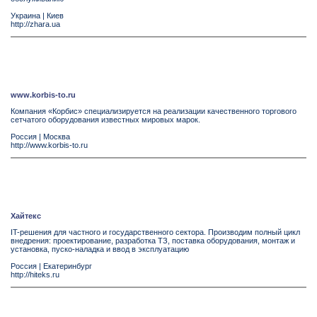
Украина
|
Киев
http://zhara.ua
www.korbis-to.ru
Компания «Корбис» специализируется на реализации качественного торгового
сетчатого оборудования известных мировых марок.
Россия
|
Москва
http://www.korbis-to.ru
Хайтекс
IT-решения для частного и государственного сектора. Производим полный цикл
внедрения: проектирование, разработка ТЗ, поставка оборудования, монтаж и
установка, пуско-наладка и ввод в эксплуатацию
Россия
|
Екатеринбург
http://hiteks.ru