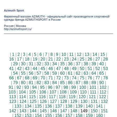
Azimuth Sport
Фирменный магазин AZIMUTH - официальный сайт производителя спортивной
одежды бренда AZIMUTHSPORT в России
Россия
|
Москва
http://azimuthsport.ru/
|
1
|
2
|
3
|
4
|
5
|
6
|
7
|
8
|
9
|
10
|
11
|
12
|
13
|
14
|
15
|
16
|
17
|
18
|
19
|
20
|
21
|
22
|
23
|
24
|
25
|
26
|
27
|
28
|
29
|
30
|
31
|
32
|
33
|
34
|
35
|
36
|
37
|
38
|
39
|
40
|
41
|
42
|
43
|
44
|
45
|
46
|
47
|
48
|
49
|
50
|
51
|
52
|
53
|
54
|
55
|
56
|
57
|
58
|
59
|
60
|
61
|
62
|
63
|
64
|
65
|
66
|
67
|
68
|
69
|
70
|
71
|
72
|
73
|
74
|
75
|
76
|
77
|
78
|
79
|
80
|
81
|
82
|
83
|
84
|
85
|
86
|
87
|
88
|
89
|
90
|
91
|
92
|
93
|
94
|
95
|
96
|
97
|
98
|
99
|
100
|
101
|
102
|
103
|
104
|
105
|
106
|
107
|
108
|
109
|
110
|
111
|
112
|
113
|
114
|
115
|
116
|
117
|
118
|
119
|
120
|
121
|
122
|
123
|
124
|
125
|
126
|
127
|
128
|
129
|
130
|
131
|
132
|
133
|
134
|
135
|
136
|
137
|
138
|
139
|
140
|
141
|
142
|
143
|
144
|
145
|
146
|
147
|
148
|
149
|
150
|
151
|
152
|
153
|
154
|
155
|
156
|
157
|
158
|
159
|
160
|