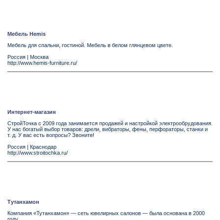
Мебель Hemis
Мебель для спальни, гостиной. Мебель в белом глянцевом цвете.
Россия
|
Москва
http://www.hemis-furniture.ru/
Интернет-магазин
СтройТочка с 2009 года занимается продажей и настройкой электрообрудования.
У нас богатый выбор товаров: дрели, вибраторы, фены, перфораторы, станки и
т. д. У вас есть вопросы? Звоните!
Россия
|
Краснодар
http://www.stroitochka.ru/
Тутанхамон
Компания «Тутанхамон» — сеть ювелирных салонов — была основана в 2000
году