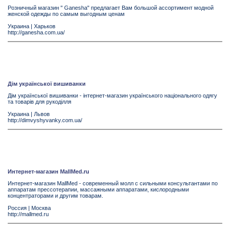
Розничный магазин " Ganesha" предлагает Вам большой ассортимент модной
женской одежды по самым выгодным ценам
Украина
|
Харьков
http://ganesha.com.ua/
Дім української вишиванки
Дім української вишиванки - інтернет-магазин українського національного одягу
та товарів для рукоділля
Украина
|
Львов
http://dimvyshyvanky.com.ua/
Интернет-магазин MallMed.ru
Интернет-магазин MallMed - современный молл с сильными консультантами по
аппаратам прессотерапии, массажными аппаратами, кислородными
концентраторами и другим товарам.
Россия
|
Москва
http://mallmed.ru