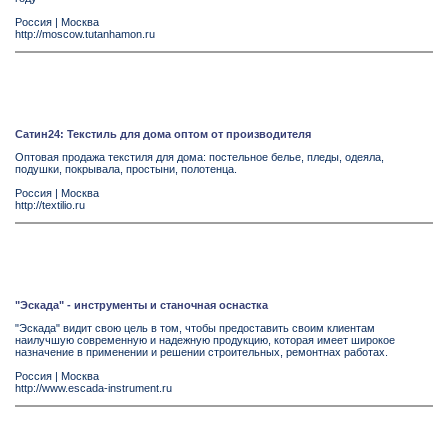
Россия
|
Москва
http://moscow.tutanhamon.ru
Сатин24: Текстиль для дома оптом от производителя
Оптовая продажа текстиля для дома: постельное белье, пледы, одеяла,
подушки, покрывала, простыни, полотенца.
Россия
|
Москва
http://textilio.ru
"Эскада" - инструменты и станочная оснастка
"Эскада" видит свою цель в том, чтобы предоставить своим клиентам
наилучшую современную и надежную продукцию, которая имеет широкое
назначение в применении и решении строительных, ремонтнах работах.
Россия
|
Москва
http://www.escada-instrument.ru