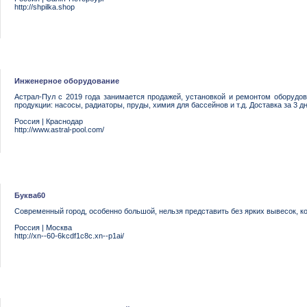
http://shpilka.shop
Инженерное оборудование
Астрал-Пул с 2019 года занимается продажей, установкой и ремонтом оборудо
продукции: насосы, радиаторы, пруды, химия для бассейнов и т.д. Доставка за 3 дн
Россия
|
Краснодар
http://www.astral-pool.com/
Буква60
Современный город, особенно большой, нельзя представить без ярких вывесок, к
Россия
|
Москва
http://xn--60-6kcdf1c8c.xn--p1ai/