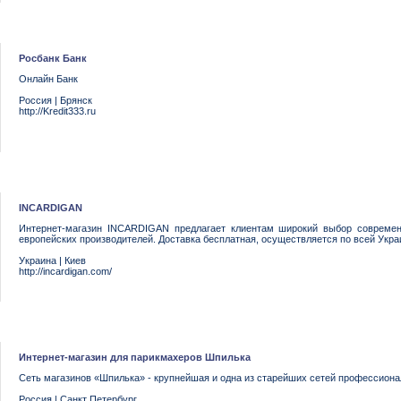
Росбанк Банк
Онлайн Банк
Россия
|
Брянск
http://Kredit333.ru
INCARDIGAN
Интернет-магазин INCARDIGAN предлагает клиентам широкий выбор современ
европейских производителей. Доставка бесплатная, осуществляется по всей Укра
Украина
|
Киев
http://incardigan.com/
Интернет-магазин для парикмахеров Шпилька
Сеть магазинов «Шпилька» - крупнейшая и одна из старейших сетей профессиона
Россия
|
Санкт Петербург