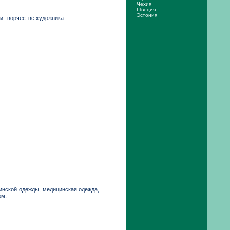
Чехия
Швеция
Эстония
и творчестве художника
инской одежды, медицинская одежда,
юм,