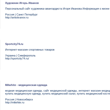
Художник Игорь Иванов
Персональный сайт художника-авангардиста Игоря Иванова Информация о жизни 
Россия
|
Санкт Петербург
http://artistivanov.ru
Sportcity74.ru
Интернет-магазин спортивных товаров
Украина
|
Симферополь
http://sportcity74.ru/
Milwhite - медицинская одежда
модная медицинская одежда, сайт медицинской одежды, интернет магазин медиц
купить медицинскую одежду, купить медицинский халат, купить медицинский кост
Россия
|
Новосибирск
http://milwhite.ru