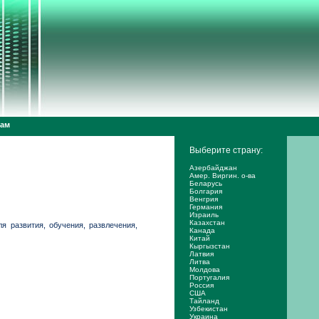
дам
Выберите страну:
Азербайджан
Амер. Виргин. о-ва
Беларусь
Болгария
Венгрия
Германия
Израиль
Казахстан
я развития, обучения, развлечения,
Канада
Китай
Кыргызстан
Латвия
Литва
Молдова
Португалия
Россия
США
Тайланд
Узбекистан
Украина