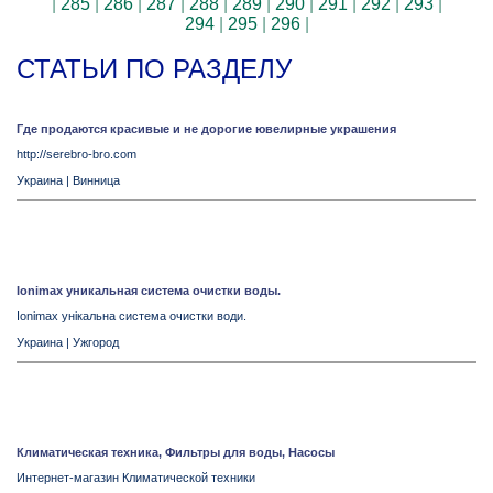
|
285
|
286
|
287
|
288
|
289
|
290
|
291
|
292
|
293
|
294
|
295
|
296
|
СТАТЬИ ПО РАЗДЕЛУ
Где продаются красивые и не дорогие ювелирные украшения
http://serebro-bro.com
Украина
|
Винница
Ionimax уникальная система очистки воды.
Ionimax унікальна система очистки води.
Украина
|
Ужгород
Климатическая техника, Фильтры для воды, Насосы
Интернет-магазин Климатической техники