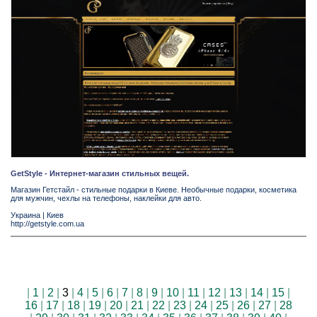
GetStyle - Интернет-магазин стильных вещей.
Магазин Гетстайл - стильные подарки в Киеве. Необычные подарки, косметика
для мужчин, чехлы на телефоны, наклейки для авто.
Украина
|
Киев
http://getstyle.com.ua
|
1
|
2
|
3
|
4
|
5
|
6
|
7
|
8
|
9
|
10
|
11
|
12
|
13
|
14
|
15
|
16
|
17
|
18
|
19
|
20
|
21
|
22
|
23
|
24
|
25
|
26
|
27
|
28