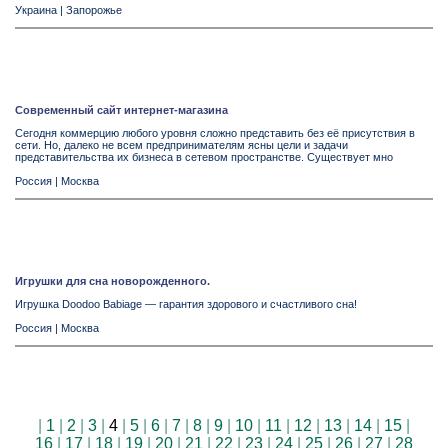
Украина
|
Запорожье
Современный сайт интернет-магазина
Сегодня коммерцию любого уровня сложно представить без её присутствия в
сети. Но, далеко не всем предпринимателям ясны цели и задачи
представительства их бизнеса в сетевом пространстве. Существует мно
Россия
|
Москва
Игрушки для сна новорожденного.
Игрушка Doodoo Babiage — гарантия здорового и счастливого сна!
Россия
|
Москва
|
1
|
2
|
3
|
4
|
5
|
6
|
7
|
8
|
9
|
10
|
11
|
12
|
13
|
14
|
15
|
16
|
17
|
18
|
19
|
20
|
21
|
22
|
23
|
24
|
25
|
26
|
27
|
28