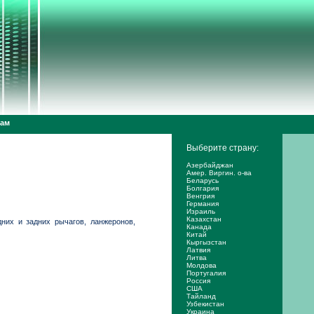
дам
Выберите страну:
Азербайджан
Амер. Виргин. о-ва
Беларусь
Болгария
Венгрия
Германия
Израиль
Казахстан
дних и задних рычагов, ланжеронов,
Канада
Китай
Кыргызстан
Латвия
Литва
Молдова
Португалия
Россия
США
Тайланд
Узбекистан
Украина