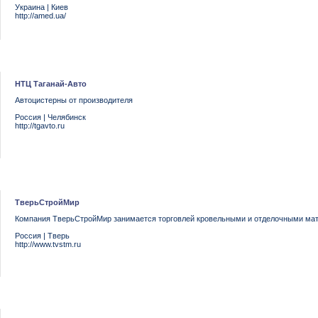
Украина
|
Киев
http://amed.ua/
НТЦ Таганай-Авто
Автоцистерны от производителя
Россия
|
Челябинск
http://tgavto.ru
ТверьСтройМир
Компания ТверьСтройМир занимается торговлей кровельными и отделочными ма
Россия
|
Тверь
http://www.tvstm.ru