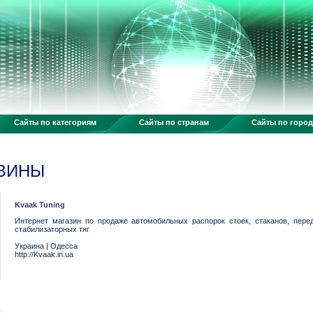
Сайты по категориям
Сайты по странам
Сайты по горо
АЗИНЫ
Kvaak Tuning
Интернет магазин по продаже автомобильных распорок стоек, стаканов, пере
стабилизаторных тяг
Украина
|
Одесса
http://Kvaak.in.ua