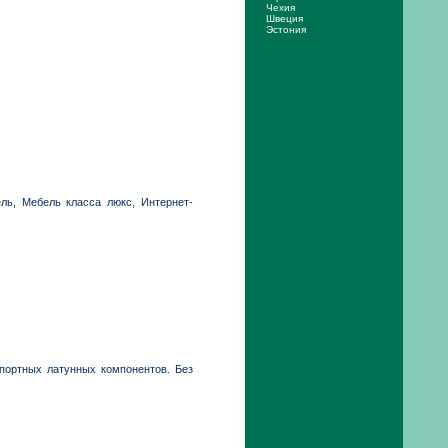
Чехия
Швеция
Эстония
ль, Мебель класса люкс, Интернет-
мпортных латунных компонентов. Без