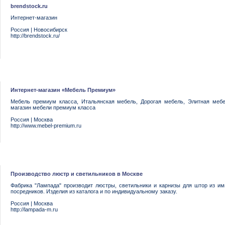
brendstock.ru
Интернет-магазин
Россия
|
Новосибирск
http://brendstock.ru/
Интернет-магазин «Мебель Премиум»
Мебель премиум класса, Итальянская мебель, Дорогая мебель, Элитная мебе
магазин мебели премиум класса
Россия
|
Москва
http://www.mebel-premium.ru
Производство люстр и светильников в Москве
Фабрика "Лампада" производит люстры, светильники и карнизы для штор из и
посредников. Изделия из каталога и по индивидуальному заказу.
Россия
|
Москва
http://lampada-m.ru