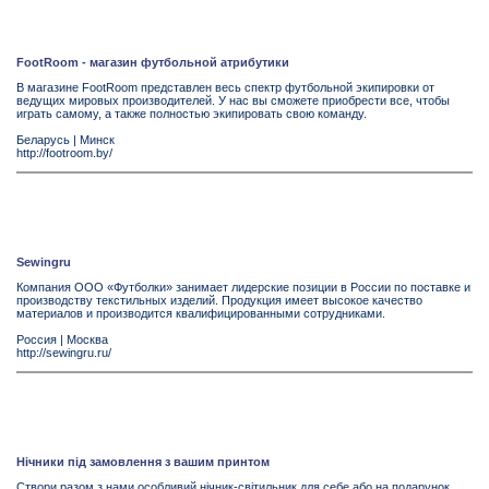
FootRoom - магазин футбольной атрибутики
В магазине FootRoom представлен весь спектр футбольной экипировки от
ведущих мировых производителей. У нас вы сможете приобрести все, чтобы
играть самому, а также полностью экипировать свою команду.
Беларусь
|
Минск
http://footroom.by/
Sewingru
Компания ООО «Футболки» занимает лидерские позиции в России по поставке и
производству текстильных изделий. Продукция имеет высокое качество
материалов и производится квалифицированными сотрудниками.
Россия
|
Москва
http://sewingru.ru/
Нічники під замовлення з вашим принтом
Створи разом з нами особливий нічник-світильник для себе або на подарунок.