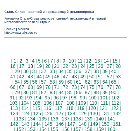
Сталь-Сплав - цветной и нержавеющий металлопрокат
Компания Сталь-Сплав реализует цветной, нержавеющий и черный
металлопрокат по всей стране.
Россия
|
Москва
http://www.stal-splav.ru
|
1
|
2
|
3
|
4
|
5
|
6
|
7
|
8
|
9
|
10
|
11
|
12
|
13
|
14
|
15
|
16
|
17
|
18
|
19
|
20
|
21
|
22
|
23
|
24
|
25
|
26
|
27
|
28
|
29
|
30
|
31
|
32
|
33
|
34
|
35
|
36
|
37
|
38
|
39
|
40
|
41
|
42
|
43
|
44
|
45
|
46
|
47
|
48
|
49
|
50
|
51
|
52
|
53
|
54
|
55
|
56
|
57
|
58
|
59
|
60
|
61
|
62
|
63
|
64
|
65
|
66
|
67
|
68
|
69
|
70
|
71
|
72
|
73
|
74
|
75
|
76
|
77
|
78
|
79
|
80
|
81
|
82
|
83
|
84
|
85
|
86
|
87
|
88
|
89
|
90
|
91
|
92
|
93
|
94
|
95
|
96
|
97
|
98
|
99
|
100
|
101
|
102
|
103
|
104
|
105
|
106
|
107
|
108
|
109
|
110
|
111
|
112
|
113
|
114
|
115
|
116
|
117
|
118
|
119
|
120
|
121
|
122
|
123
|
124
|
125
|
126
|
127
|
128
|
129
|
130
|
131
|
132
|
133
|
134
|
135
|
136
|
137
|
138
|
139
|
140
|
141
|
142
|
143
|
144
|
145
|
146
|
147
|
148
|
149
|
150
|
151
|
152
|
153
|
154
|
155
|
156
|
157
|
158
|
159
|
160
|