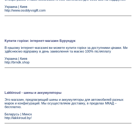
Украина
|
Киев
http://www.osoblyvogift.com
Купити горіхи: інтернет-магазин Бурундук
В нашому інтернет-магазині ви можете купити горіхи за доступними цінами. Ми
здійснюємо відправку в день замволення та маємо 100% післяплату
Украина
|
Киев
http://brndk.shop
Lakkiroud - шины и аккумуляторы
Это магазин, предлагающий шины и аккумуляторы для автомобилей разных
марок и конфигураций. Мы осуществляем доставку, в пределах МКАД –
бесплатно.
Беларусь
|
Минск
http://lakkiroud.by/