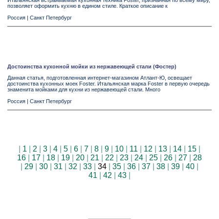
Итальянская встраиваемая кухонная техника Foster, признанная по всему миру,
позволяет оформить кухню в едином стиле. Краткое описание к
Россия
|
Санкт Петербург
Достоинства кухонной мойки из нержавеющей стали (Фостер)
Данная статья, подготовленная интернет-магазином Атлант-Ю, освещает
достоинства кухонных моек Foster. Итальянская марка Foster в первую очередь
знаменита мойками для кухни из нержавеющей стали. Много
Россия
|
Санкт Петербург
|
1
|
2
|
3
|
4
|
5
|
6
|
7
|
8
|
9
|
10
|
11
|
12
|
13
|
14
|
15
|
16
|
17
|
18
|
19
|
20
|
21
|
22
|
23
|
24
|
25
|
26
|
27
|
28
|
29
|
30
|
31
|
32
|
33
|
34
|
35
|
36
|
37
|
38
|
39
|
40
|
41
|
42
|
43
|