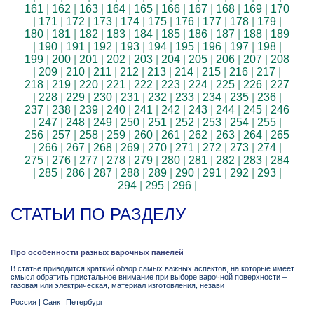
161
|
162
|
163
|
164
|
165
|
166
|
167
|
168
|
169
|
170
|
171
|
172
|
173
|
174
|
175
|
176
|
177
|
178
|
179
|
180
|
181
|
182
|
183
|
184
|
185
|
186
|
187
|
188
|
189
|
190
|
191
|
192
|
193
|
194
|
195
|
196
|
197
|
198
|
199
|
200
|
201
|
202
|
203
|
204
|
205
|
206
|
207
|
208
|
209
|
210
|
211
|
212
|
213
|
214
|
215
|
216
|
217
|
218
|
219
|
220
|
221
|
222
|
223
|
224
|
225
|
226
|
227
|
228
|
229
|
230
|
231
|
232
|
233
|
234
|
235
|
236
|
237
|
238
|
239
|
240
|
241
|
242
|
243
|
244
|
245
|
246
|
247
|
248
|
249
|
250
|
251
|
252
|
253
|
254
|
255
|
256
|
257
|
258
|
259
|
260
|
261
|
262
|
263
|
264
|
265
|
266
|
267
|
268
|
269
|
270
|
271
|
272
|
273
|
274
|
275
|
276
|
277
|
278
|
279
|
280
|
281
|
282
|
283
|
284
|
285
|
286
|
287
|
288
|
289
|
290
|
291
|
292
|
293
|
294
|
295
|
296
|
СТАТЬИ ПО РАЗДЕЛУ
Про особенности разных варочных панелей
В статье приводится краткий обзор самых важных аспектов, на которые имеет
смысл обратить пристальное внимание при выборе варочной поверхности –
газовая или электрическая, материал изготовления, незави
Россия
|
Санкт Петербург