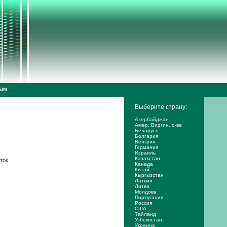
дам
Выберите страну:
Азербайджан
Амер. Виргин. о-ва
Беларусь
Болгария
Венгрия
Германия
Израиль
Казахстан
ток.
Канада
Китай
Кыргызстан
Латвия
Литва
Молдова
Португалия
Россия
США
Тайланд
Узбекистан
Украина