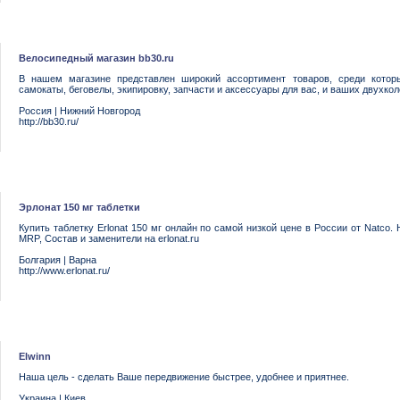
Велосипедный магазин bb30.ru
В нашем магазине представлен широкий ассортимент товаров, среди котор
самокаты, беговелы, экипировку, запчасти и аксессуары для вас, и ваших двухко
Россия
|
Нижний Новгород
http://bb30.ru/
Эрлонат 150 мг таблетки
Купить таблетку Erlonat 150 мг онлайн по самой низкой цене в России от Natco. На
MRP, Состав и заменители на erlonat.ru
Болгария
|
Варна
http://www.erlonat.ru/
Elwinn
Наша цель - сделать Ваше передвижение быстрее, удобнее и приятнее.
Украина
|
Киев