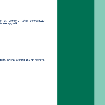
ых вы сможете найти: велосипеды,
лёсных друзей!
йти Erlonat Erlotinib 150 мг таблетки