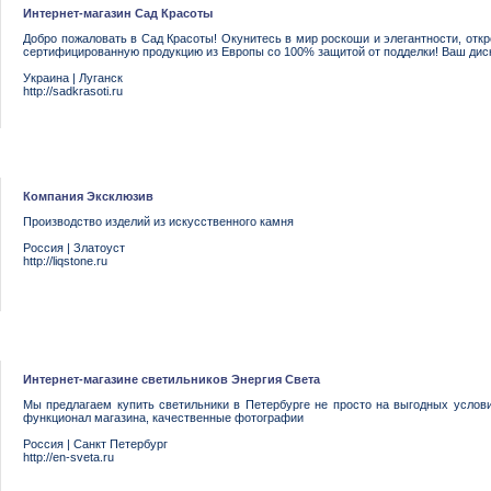
Интернет-магазин Сад Красоты
Добро пожаловать в Сад Красоты! Окунитесь в мир роскоши и элегантности, отк
сертифицированную продукцию из Европы со 100% защитой от подделки! Ваш диск
Украина
|
Луганск
http://sadkrasoti.ru
Компания Эксклюзив
Производство изделий из искусственного камня
Россия
|
Златоуст
http://liqstone.ru
Интернет-магазине светильников Энергия Света
Мы предлагаем купить светильники в Петербурге не просто на выгодных усло
функционал магазина, качественные фотографии
Россия
|
Санкт Петербург
http://en-sveta.ru