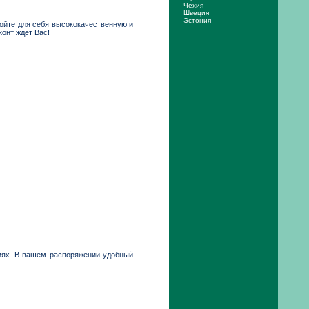
Чехия
Швеция
Эстония
ройте для себя высококачественную и
онт ждет Вас!
виях. В вашем распоряжении удобный