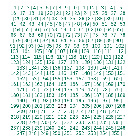
|
1
|
2
|
3
|
4
|
5
|
6
|
7
|
8
|
9
|
10
|
11
|
12
|
13
|
14
|
15
|
16
|
17
|
18
|
19
|
20
|
21
|
22
|
23
|
24
|
25
|
26
|
27
|
28
|
29
|
30
|
31
|
32
|
33
|
34
|
35
|
36
|
37
|
38
|
39
|
40
|
41
|
42
|
43
|
44
|
45
|
46
|
47
|
48
|
49
|
50
|
51
|
52
|
53
|
54
|
55
|
56
|
57
|
58
|
59
|
60
|
61
|
62
|
63
|
64
|
65
|
66
|
67
|
68
|
69
|
70
|
71
|
72
|
73
|
74
|
75
|
76
|
77
|
78
|
79
|
80
|
81
|
82
|
83
|
84
|
85
|
86
|
87
|
88
|
89
|
90
|
91
|
92
|
93
|
94
|
95
|
96
|
97
|
98
|
99
|
100
|
101
|
102
|
103
|
104
|
105
|
106
|
107
|
108
|
109
|
110
|
111
|
112
|
113
|
114
|
115
|
116
|
117
|
118
|
119
|
120
|
121
|
122
|
123
|
124
|
125
|
126
|
127
|
128
|
129
|
130
|
131
|
132
|
133
|
134
|
135
|
136
|
137
|
138
|
139
|
140
|
141
|
142
|
143
|
144
|
145
|
146
|
147
|
148
|
149
|
150
|
151
|
152
|
153
|
154
|
155
|
156
|
157
|
158
|
159
|
160
|
161
|
162
|
163
|
164
|
165
|
166
|
167
|
168
|
169
|
170
|
171
|
172
|
173
|
174
|
175
|
176
|
177
|
178
|
179
|
180
|
181
|
182
|
183
|
184
|
185
|
186
|
187
|
188
|
189
|
190
|
191
|
192
|
193
|
194
|
195
|
196
|
197
|
198
|
199
|
200
|
201
|
202
|
203
|
204
|
205
|
206
|
207
|
208
|
209
|
210
|
211
|
212
|
213
|
214
|
215
|
216
|
217
|
218
|
219
|
220
|
221
|
222
|
223
|
224
|
225
|
226
|
227
|
228
|
229
|
230
|
231
|
232
|
233
|
234
|
235
|
236
|
237
|
238
|
239
|
240
|
241
|
242
|
243
|
244
|
245
|
246
|
247
|
248
|
249
|
250
|
251
|
252
|
253
|
254
|
255
|