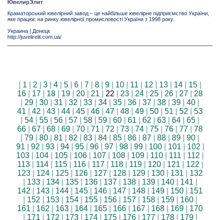
ЮвелирЭлит
Краматорський ювелірний завод – це найбільше ювелірне підприємство України,
яке працює на ринку ювелірної промисловості України з 1998 року.
Украина
|
Донецк
http://juvelirelit.com.ua/
|
1
|
2
|
3
|
4
|
5
|
6
|
7
|
8
|
9
|
10
|
11
|
12
|
13
|
14
|
15
|
16
|
17
|
18
|
19
|
20
|
21
|
22
|
23
|
24
|
25
|
26
|
27
|
28
|
29
|
30
|
31
|
32
|
33
|
34
|
35
|
36
|
37
|
38
|
39
|
40
|
41
|
42
|
43
|
44
|
45
|
46
|
47
|
48
|
49
|
50
|
51
|
52
|
53
|
54
|
55
|
56
|
57
|
58
|
59
|
60
|
61
|
62
|
63
|
64
|
65
|
66
|
67
|
68
|
69
|
70
|
71
|
72
|
73
|
74
|
75
|
76
|
77
|
78
|
79
|
80
|
81
|
82
|
83
|
84
|
85
|
86
|
87
|
88
|
89
|
90
|
91
|
92
|
93
|
94
|
95
|
96
|
97
|
98
|
99
|
100
|
101
|
102
|
103
|
104
|
105
|
106
|
107
|
108
|
109
|
110
|
111
|
112
|
113
|
114
|
115
|
116
|
117
|
118
|
119
|
120
|
121
|
122
|
123
|
124
|
125
|
126
|
127
|
128
|
129
|
130
|
131
|
132
|
133
|
134
|
135
|
136
|
137
|
138
|
139
|
140
|
141
|
142
|
143
|
144
|
145
|
146
|
147
|
148
|
149
|
150
|
151
|
152
|
153
|
154
|
155
|
156
|
157
|
158
|
159
|
160
|
161
|
162
|
163
|
164
|
165
|
166
|
167
|
168
|
169
|
170
|
171
|
172
|
173
|
174
|
175
|
176
|
177
|
178
|
179
|