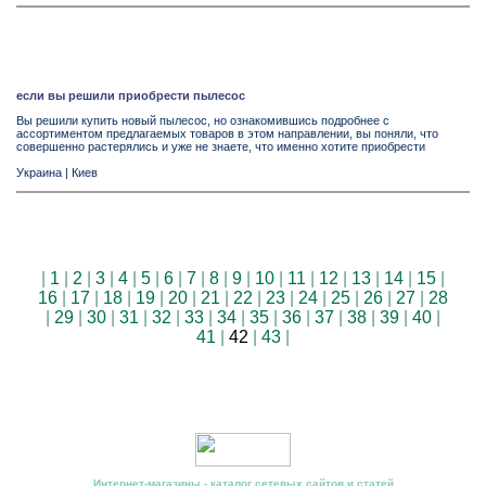
если вы решили приобрести пылесос
Вы решили купить новый пылесос, но ознакомившись подробнее с
ассортиментом предлагаемых товаров в этом направлении, вы поняли, что
совершенно растерялись и уже не знаете, что именно хотите приобрести
Украина
|
Киев
|
1
|
2
|
3
|
4
|
5
|
6
|
7
|
8
|
9
|
10
|
11
|
12
|
13
|
14
|
15
|
16
|
17
|
18
|
19
|
20
|
21
|
22
|
23
|
24
|
25
|
26
|
27
|
28
|
29
|
30
|
31
|
32
|
33
|
34
|
35
|
36
|
37
|
38
|
39
|
40
|
41
|
42
|
43
|
Интернет-магазины - каталог сетевых сайтов и статей