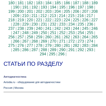
180
|
181
|
182
|
183
|
184
|
185
|
186
|
187
|
188
|
189
|
190
|
191
|
192
|
193
|
194
|
195
|
196
|
197
|
198
|
199
|
200
|
201
|
202
|
203
|
204
|
205
|
206
|
207
|
208
|
209
|
210
|
211
|
212
|
213
|
214
|
215
|
216
|
217
|
218
|
219
|
220
|
221
|
222
|
223
|
224
|
225
|
226
|
227
|
228
|
229
|
230
|
231
|
232
|
233
|
234
|
235
|
236
|
237
|
238
|
239
|
240
|
241
|
242
|
243
|
244
|
245
|
246
|
247
|
248
|
249
|
250
|
251
|
252
|
253
|
254
|
255
|
256
|
257
|
258
|
259
|
260
|
261
|
262
|
263
|
264
|
265
|
266
|
267
|
268
|
269
|
270
|
271
|
272
|
273
|
274
|
275
|
276
|
277
|
278
|
279
|
280
|
281
|
282
|
283
|
284
|
285
|
286
|
287
|
288
|
289
|
290
|
291
|
292
|
293
|
294
|
295
|
296
|
СТАТЬИ ПО РАЗДЕЛУ
Автодиагностика
Avtodia.ru - оборудование для автодиагностики
Россия
|
Москва