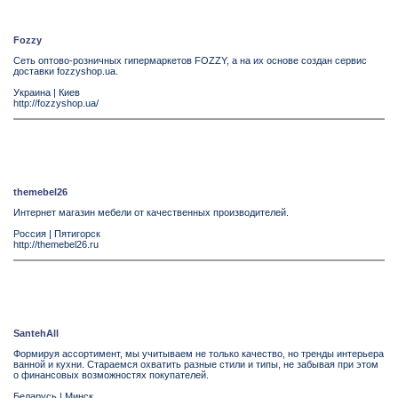
Fozzy
Сеть оптово-розничных гипермаркетов FOZZY, а на их основе создан сервис
доставки fozzyshop.ua.
Украина
|
Киев
http://fozzyshop.ua/
themebel26
Интернет магазин мебели от качественных производителей.
Россия
|
Пятигорск
http://themebel26.ru
SantehAll
Формируя ассортимент, мы учитываем не только качество, но тренды интерьера
ванной и кухни. Стараемся охватить разные стили и типы, не забывая при этом
о финансовых возможностях покупателей.
Беларусь
|
Минск