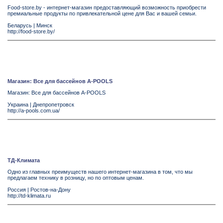
Food-store.by - интернет-магазин предоставляющий возможность приобрести
премиальные продукты по привлекательной цене для Вас и вашей семьи.
Беларусь
|
Минск
http://food-store.by/
Магазин: Все для бассейнов A-POOLS
Магазин: Все для бассейнов A-POOLS
Украина
|
Днепропетровск
http://a-pools.com.ua/
ТД-Климата
Одно из главных преимуществ нашего интернет-магазина в том, что мы
предлагаем технику в розницу, но по оптовым ценам.
Россия
|
Ростов-на-Дону
http://td-klimata.ru