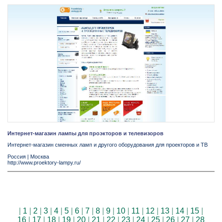
Интернет-магазин лампы для проэкторов и телевизоров
Интернет-магазин сменных ламп и другого оборудования для проекторов и ТВ
Россия
|
Москва
http://www.proektory-lampy.ru/
|
1
|
2
|
3
|
4
|
5
|
6
|
7
|
8
|
9
|
10
|
11
|
12
|
13
|
14
|
15
|
16
|
17
|
18
|
19
|
20
|
21
|
22
|
23
|
24
|
25
|
26
|
27
|
28