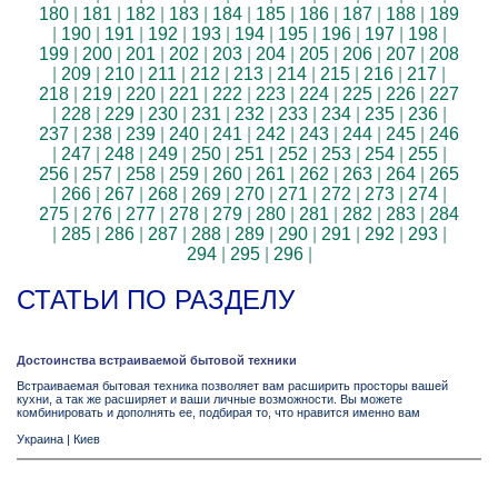
180
|
181
|
182
|
183
|
184
|
185
|
186
|
187
|
188
|
189
|
190
|
191
|
192
|
193
|
194
|
195
|
196
|
197
|
198
|
199
|
200
|
201
|
202
|
203
|
204
|
205
|
206
|
207
|
208
|
209
|
210
|
211
|
212
|
213
|
214
|
215
|
216
|
217
|
218
|
219
|
220
|
221
|
222
|
223
|
224
|
225
|
226
|
227
|
228
|
229
|
230
|
231
|
232
|
233
|
234
|
235
|
236
|
237
|
238
|
239
|
240
|
241
|
242
|
243
|
244
|
245
|
246
|
247
|
248
|
249
|
250
|
251
|
252
|
253
|
254
|
255
|
256
|
257
|
258
|
259
|
260
|
261
|
262
|
263
|
264
|
265
|
266
|
267
|
268
|
269
|
270
|
271
|
272
|
273
|
274
|
275
|
276
|
277
|
278
|
279
|
280
|
281
|
282
|
283
|
284
|
285
|
286
|
287
|
288
|
289
|
290
|
291
|
292
|
293
|
294
|
295
|
296
|
СТАТЬИ ПО РАЗДЕЛУ
Достоинства встраиваемой бытовой техники
Встраиваемая бытовая техника позволяет вам расширить просторы вашей
кухни, а так же расширяет и ваши личные возможности. Вы можете
комбинировать и дополнять ее, подбирая то, что нравится именно вам
Украина
|
Киев