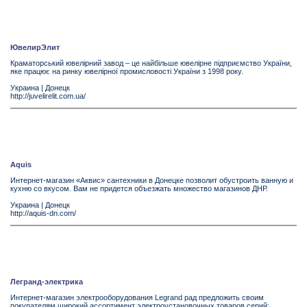
ЮвелирЭлит
Краматорський ювелірний завод – це найбільше ювелірне підприємство України,
яке працює на ринку ювелірної промисловості України з 1998 року.
Украина
|
Донецк
http://juvelirelit.com.ua/
Aquis
Интернет-магазин «Аквис» сантехники в Донецке позволит обустроить ванную и
кухню со вкусом. Вам не придется объезжать множество магазинов ДНР.
Украина
|
Донецк
http://aquis-dn.com/
Легранд-электрика
Интернет-магазин электрооборудования Legrand рад предложить своим
покупателям широкий ассортимент электроустановочных товаров серий: