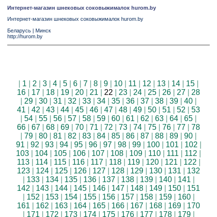
Интернет-магазин шнековых соковыжималок hurom.by
Интернет-магазин шнековых соковыжималок hurom.by
Беларусь
|
Минск
http://hurom.by
|
1
|
2
|
3
|
4
|
5
|
6
|
7
|
8
|
9
|
10
|
11
|
12
|
13
|
14
|
15
|
16
|
17
|
18
|
19
|
20
|
21
|
22
|
23
|
24
|
25
|
26
|
27
|
28
|
29
|
30
|
31
|
32
|
33
|
34
|
35
|
36
|
37
|
38
|
39
|
40
|
41
|
42
|
43
|
44
|
45
|
46
|
47
|
48
|
49
|
50
|
51
|
52
|
53
|
54
|
55
|
56
|
57
|
58
|
59
|
60
|
61
|
62
|
63
|
64
|
65
|
66
|
67
|
68
|
69
|
70
|
71
|
72
|
73
|
74
|
75
|
76
|
77
|
78
|
79
|
80
|
81
|
82
|
83
|
84
|
85
|
86
|
87
|
88
|
89
|
90
|
91
|
92
|
93
|
94
|
95
|
96
|
97
|
98
|
99
|
100
|
101
|
102
|
103
|
104
|
105
|
106
|
107
|
108
|
109
|
110
|
111
|
112
|
113
|
114
|
115
|
116
|
117
|
118
|
119
|
120
|
121
|
122
|
123
|
124
|
125
|
126
|
127
|
128
|
129
|
130
|
131
|
132
|
133
|
134
|
135
|
136
|
137
|
138
|
139
|
140
|
141
|
142
|
143
|
144
|
145
|
146
|
147
|
148
|
149
|
150
|
151
|
152
|
153
|
154
|
155
|
156
|
157
|
158
|
159
|
160
|
161
|
162
|
163
|
164
|
165
|
166
|
167
|
168
|
169
|
170
|
171
|
172
|
173
|
174
|
175
|
176
|
177
|
178
|
179
|