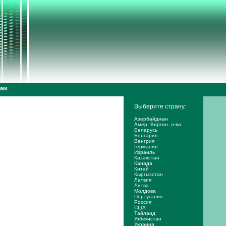
дам
Выберите страну:
Азербайджан
Амер. Виргин. о-ва
Беларусь
Болгария
Венгрия
Германия
Израиль
Казахстан
Канада
Китай
Кыргызстан
Латвия
Литва
Молдова
Португалия
Россия
США
Тайланд
Узбекистан
Украина