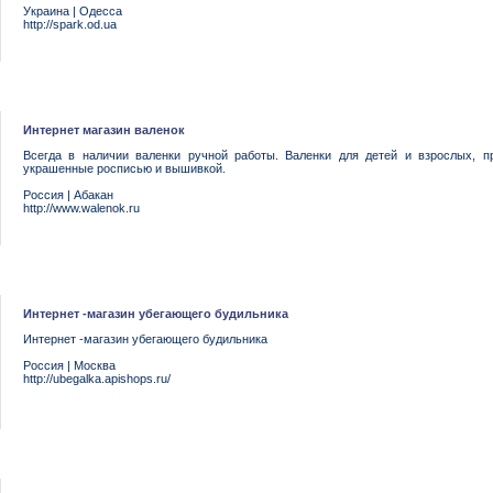
Украина
|
Одесса
http://spark.od.ua
Интернет магазин валенок
Всегда в наличии валенки ручной работы. Валенки для детей и взрослых, п
украшенные росписью и вышивкой.
Россия
|
Абакан
http://www.walenok.ru
Интернет -магазин убегающего будильника
Интернет -магазин убегающего будильника
Россия
|
Москва
http://ubegalka.apishops.ru/