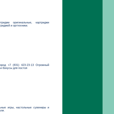
триджи оригинальные, картриджи
риджей и оргтехники.
ород +7 (831) 423-23-13 Огромный
 и бонусы для постоя
льные игры, настольные сувениры и
еля.