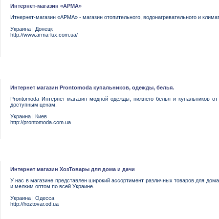
Интернет-магазин «АРМА»
Итнернет-магазин «АРМА» - магазин отопительного, водонагревательного и клима
Украина
|
Донецк
http://www.arma-lux.com.ua/
Интернет магазин Prontomoda купальников, одежды, белья.
Prontomoda Интернет-магазин модной одежды, нижнего белья и купальников о
доступным ценам.
Украина
|
Киев
http://prontomoda.com.ua
Интернет магазин ХозТовары для дома и дачи
У нас в магазине представлен широкий ассортимент различных товаров для дома
и мелким оптом по всей Украине.
Украина
|
Одесса
http://hoztovar.od.ua