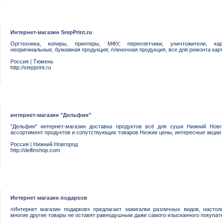
Интернет-магазин SrepPrint.ru
Оргтехника, копиры, принтеры, МФУ, переплетчики, уничтожители, кар
неоригинальные, бумажная продукция, пленочная продукция, все для ремонта карт
Россия
|
Тюмень
http://stepprint.ru
интернет-магазин "Дельфин"
"Дельфин" интернет-магазин доставка продуктов всё для суши Нижний Новг
ассортимент продуктов и сопутствующих товаров Низкие цены, интересные акции
Россия
|
Нижний Новгород
http://delfinshop.com
Интернет магазин подарков
«Интернет магазин подарков» предлагает зажигалки различных видов, насто
многие другие товары не оставят равнодушным даже самого изысканного покупат