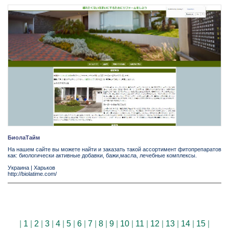
БиолаТайм
На нашем сайте вы можете найти и заказать такой ассортимент фитопрепаратов
как: биологически активные добавки, бажи,масла, лечебные комплексы.
Украина
|
Харьков
http://biolatime.com/
|
1
|
2
|
3
|
4
|
5
|
6
|
7
|
8
|
9
|
10
|
11
|
12
|
13
|
14
|
15
|