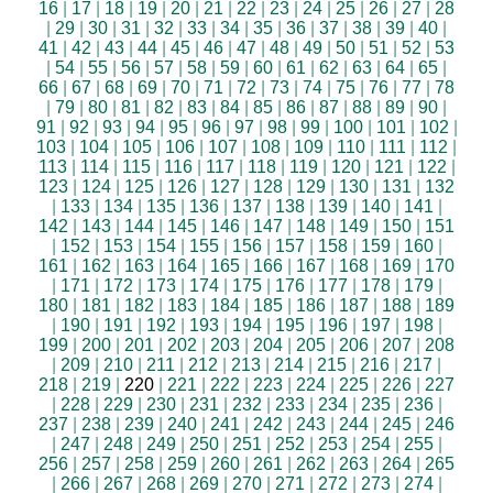
16
|
17
|
18
|
19
|
20
|
21
|
22
|
23
|
24
|
25
|
26
|
27
|
28
|
29
|
30
|
31
|
32
|
33
|
34
|
35
|
36
|
37
|
38
|
39
|
40
|
41
|
42
|
43
|
44
|
45
|
46
|
47
|
48
|
49
|
50
|
51
|
52
|
53
|
54
|
55
|
56
|
57
|
58
|
59
|
60
|
61
|
62
|
63
|
64
|
65
|
66
|
67
|
68
|
69
|
70
|
71
|
72
|
73
|
74
|
75
|
76
|
77
|
78
|
79
|
80
|
81
|
82
|
83
|
84
|
85
|
86
|
87
|
88
|
89
|
90
|
91
|
92
|
93
|
94
|
95
|
96
|
97
|
98
|
99
|
100
|
101
|
102
|
103
|
104
|
105
|
106
|
107
|
108
|
109
|
110
|
111
|
112
|
113
|
114
|
115
|
116
|
117
|
118
|
119
|
120
|
121
|
122
|
123
|
124
|
125
|
126
|
127
|
128
|
129
|
130
|
131
|
132
|
133
|
134
|
135
|
136
|
137
|
138
|
139
|
140
|
141
|
142
|
143
|
144
|
145
|
146
|
147
|
148
|
149
|
150
|
151
|
152
|
153
|
154
|
155
|
156
|
157
|
158
|
159
|
160
|
161
|
162
|
163
|
164
|
165
|
166
|
167
|
168
|
169
|
170
|
171
|
172
|
173
|
174
|
175
|
176
|
177
|
178
|
179
|
180
|
181
|
182
|
183
|
184
|
185
|
186
|
187
|
188
|
189
|
190
|
191
|
192
|
193
|
194
|
195
|
196
|
197
|
198
|
199
|
200
|
201
|
202
|
203
|
204
|
205
|
206
|
207
|
208
|
209
|
210
|
211
|
212
|
213
|
214
|
215
|
216
|
217
|
218
|
219
|
220
|
221
|
222
|
223
|
224
|
225
|
226
|
227
|
228
|
229
|
230
|
231
|
232
|
233
|
234
|
235
|
236
|
237
|
238
|
239
|
240
|
241
|
242
|
243
|
244
|
245
|
246
|
247
|
248
|
249
|
250
|
251
|
252
|
253
|
254
|
255
|
256
|
257
|
258
|
259
|
260
|
261
|
262
|
263
|
264
|
265
|
266
|
267
|
268
|
269
|
270
|
271
|
272
|
273
|
274
|