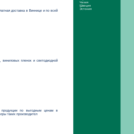
Чехия
Швеция
Эстония
атная доставка в Виннице и по всей
), виниловых пленок и светодиодной
ой продукции по выгодным ценам в
шеры таких производител