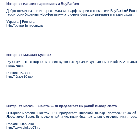
Интернет магазин парфюмерии BuyParfum
Добро пожаловать в интернет магазин парфюмерии и косметики BuyParfum! Беспл
территории Украины! «BuyParfum» – это очень большой интернет магазин духов.
Украина
|
Винница
http://buyparfum.com.ua
Интернет-Магазин Кузов16
"Кузов16" это интернет-магазин кузовных деталей для автомобилей ВАЗ (Lada
продукции.
Россия
|
Казань
http://Кузов16.рф
Интернет-магазин Elektro76.Ru предлагает широкий выбор свето
Интернет-магазин Elektro76.Ru предлагает широкий выбор светотехническ
Ярославле. Здесь Вы можете найти люстры и бра, настольные светильники и тор
Россия
|
Иваново
http://www.elektro76.ru