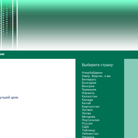
дам
Выберите страну:
Азербайджан
Амер. Виргин. о-ва
Беларусь
Болгария
Венгрия
Германия
Израиль
Казахстан
лучшей цене.
Канада
Китай
Кыргызстан
Латвия
Литва
Молдова
Португалия
Россия
США
Тайланд
Узбекистан
Украина