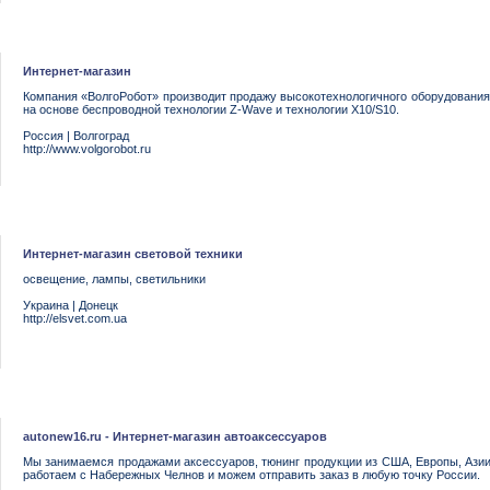
Интернет-магазин
Компания «ВолгоРобот» производит продажу высокотехнологичного оборудовани
на основе беспроводной технологии Z-Wave и технологии X10/S10.
Россия
|
Волгоград
http://www.volgorobot.ru
Интернет-магазин световой техники
освещение, лампы, светильники
Украина
|
Донецк
http://elsvet.com.ua
autonew16.ru - Интернет-магазин автоаксессуаров
Мы занимаемся продажами аксессуаров, тюнинг продукции из США, Европы, Азии.
работаем с Набережных Челнов и можем отправить заказ в любую точку России.