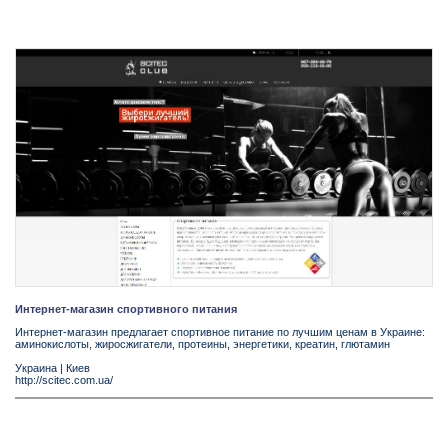
Интернет-магазин спортивного питания
Интернет-магазин предлагает спортивное питание по лучшим ценам в Украине:
аминокислоты, жиросжигатели, протеины, энергетики, креатин, глютамин
Украина
|
Киев
http://scitec.com.ua/