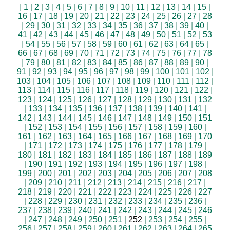
|
1
|
2
|
3
|
4
|
5
|
6
|
7
|
8
|
9
|
10
|
11
|
12
|
13
|
14
|
15
|
16
|
17
|
18
|
19
|
20
|
21
|
22
|
23
|
24
|
25
|
26
|
27
|
28
|
29
|
30
|
31
|
32
|
33
|
34
|
35
|
36
|
37
|
38
|
39
|
40
|
41
|
42
|
43
|
44
|
45
|
46
|
47
|
48
|
49
|
50
|
51
|
52
|
53
|
54
|
55
|
56
|
57
|
58
|
59
|
60
|
61
|
62
|
63
|
64
|
65
|
66
|
67
|
68
|
69
|
70
|
71
|
72
|
73
|
74
|
75
|
76
|
77
|
78
|
79
|
80
|
81
|
82
|
83
|
84
|
85
|
86
|
87
|
88
|
89
|
90
|
91
|
92
|
93
|
94
|
95
|
96
|
97
|
98
|
99
|
100
|
101
|
102
|
103
|
104
|
105
|
106
|
107
|
108
|
109
|
110
|
111
|
112
|
113
|
114
|
115
|
116
|
117
|
118
|
119
|
120
|
121
|
122
|
123
|
124
|
125
|
126
|
127
|
128
|
129
|
130
|
131
|
132
|
133
|
134
|
135
|
136
|
137
|
138
|
139
|
140
|
141
|
142
|
143
|
144
|
145
|
146
|
147
|
148
|
149
|
150
|
151
|
152
|
153
|
154
|
155
|
156
|
157
|
158
|
159
|
160
|
161
|
162
|
163
|
164
|
165
|
166
|
167
|
168
|
169
|
170
|
171
|
172
|
173
|
174
|
175
|
176
|
177
|
178
|
179
|
180
|
181
|
182
|
183
|
184
|
185
|
186
|
187
|
188
|
189
|
190
|
191
|
192
|
193
|
194
|
195
|
196
|
197
|
198
|
199
|
200
|
201
|
202
|
203
|
204
|
205
|
206
|
207
|
208
|
209
|
210
|
211
|
212
|
213
|
214
|
215
|
216
|
217
|
218
|
219
|
220
|
221
|
222
|
223
|
224
|
225
|
226
|
227
|
228
|
229
|
230
|
231
|
232
|
233
|
234
|
235
|
236
|
237
|
238
|
239
|
240
|
241
|
242
|
243
|
244
|
245
|
246
|
247
|
248
|
249
|
250
|
251
|
252
|
253
|
254
|
255
|
256
|
257
|
258
|
259
|
260
|
261
|
262
|
263
|
264
|
265