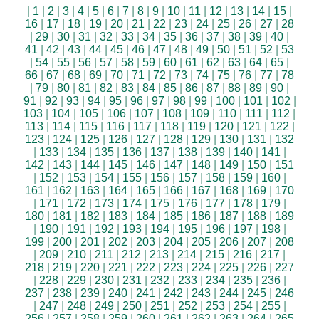
|
1
|
2
|
3
|
4
|
5
|
6
|
7
|
8
|
9
|
10
|
11
|
12
|
13
|
14
|
15
|
16
|
17
|
18
|
19
|
20
|
21
|
22
|
23
|
24
|
25
|
26
|
27
|
28
|
29
|
30
|
31
|
32
|
33
|
34
|
35
|
36
|
37
|
38
|
39
|
40
|
41
|
42
|
43
|
44
|
45
|
46
|
47
|
48
|
49
|
50
|
51
|
52
|
53
|
54
|
55
|
56
|
57
|
58
|
59
|
60
|
61
|
62
|
63
|
64
|
65
|
66
|
67
|
68
|
69
|
70
|
71
|
72
|
73
|
74
|
75
|
76
|
77
|
78
|
79
|
80
|
81
|
82
|
83
|
84
|
85
|
86
|
87
|
88
|
89
|
90
|
91
|
92
|
93
|
94
|
95
|
96
|
97
|
98
|
99
|
100
|
101
|
102
|
103
|
104
|
105
|
106
|
107
|
108
|
109
|
110
|
111
|
112
|
113
|
114
|
115
|
116
|
117
|
118
|
119
|
120
|
121
|
122
|
123
|
124
|
125
|
126
|
127
|
128
|
129
|
130
|
131
|
132
|
133
|
134
|
135
|
136
|
137
|
138
|
139
|
140
|
141
|
142
|
143
|
144
|
145
|
146
|
147
|
148
|
149
|
150
|
151
|
152
|
153
|
154
|
155
|
156
|
157
|
158
|
159
|
160
|
161
|
162
|
163
|
164
|
165
|
166
|
167
|
168
|
169
|
170
|
171
|
172
|
173
|
174
|
175
|
176
|
177
|
178
|
179
|
180
|
181
|
182
|
183
|
184
|
185
|
186
|
187
|
188
|
189
|
190
|
191
|
192
|
193
|
194
|
195
|
196
|
197
|
198
|
199
|
200
|
201
|
202
|
203
|
204
|
205
|
206
|
207
|
208
|
209
|
210
|
211
|
212
|
213
|
214
|
215
|
216
|
217
|
218
|
219
|
220
|
221
|
222
|
223
|
224
|
225
|
226
|
227
|
228
|
229
|
230
|
231
|
232
|
233
|
234
|
235
|
236
|
237
|
238
|
239
|
240
|
241
|
242
|
243
|
244
|
245
|
246
|
247
|
248
|
249
|
250
|
251
|
252
|
253
|
254
|
255
|
256
|
257
|
258
|
259
|
260
|
261
|
262
|
263
|
264
|
265