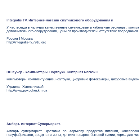
Integralis TV. Интернет-магазин спутникового оборудования и
У нас всегда в наличии качественные спутниковые и кабельные ресиверы, компл
дополнительного оборудования, цены от производителей, отсутствие посредников.
Россия
|
Москва
http://integralis-tv.7910.org
ПП Кучер - компьютеры. Ноутбуки. Интернет магазин
компьютеры, комплектующие, ноутбуки, цифровые фотокамеры, цифровые видеок
Украина
|
Хмельницкий
http://www.ppkucher.km.ua
Амбаръ интернет Супермаркет.
Амбаръ супермаркет- доставка по Харькову продуктов питания, консервац
полуфабрикатов, средств гигиены, детских товаров, бытовой химии, корма для жив