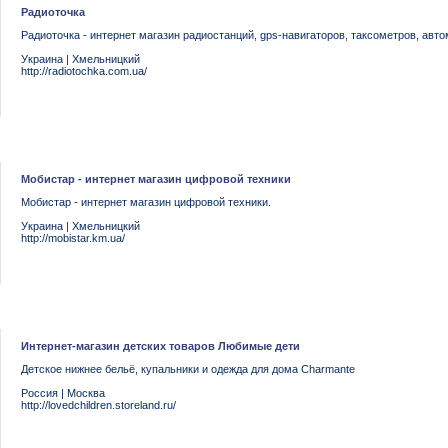
Радиоточка
Радиоточка - интернет магазин радиостанций, gps-навигаторов, таксометров, авт
Украина
|
Хмельницкий
http://radiotochka.com.ua/
Мобистар - интернет магазин цифровой техники
Мобистар - интернет магазин цифровой техники.
Украина
|
Хмельницкий
http://mobistar.km.ua/
Интернет-магазин детских товаров Любимые дети
Детское нижнее бельё, купальники и одежда для дома Charmante
Россия
|
Москва
http://lovedchildren.storeland.ru/