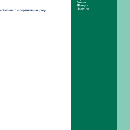
Чехия
Швеция
Эстония
омобильных и портативных раци