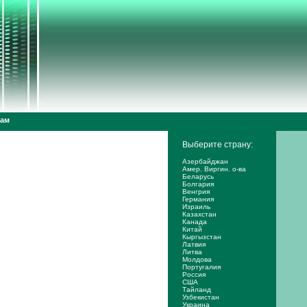
дам
Выберите страну:
Азербайджан
Амер. Виргин. о-ва
Беларусь
Болгария
Венгрия
Германия
Израиль
Казахстан
Канада
Китай
Кыргызстан
Латвия
Литва
Молдова
Португалия
Россия
США
Тайланд
Узбекистан
Украина