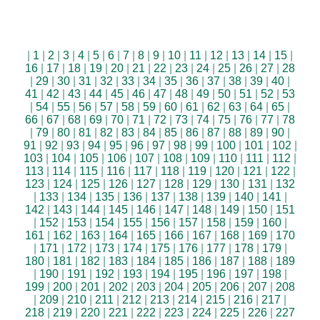
|
1
|
2
|
3
|
4
|
5
|
6
|
7
|
8
|
9
|
10
|
11
|
12
|
13
|
14
|
15
|
16
|
17
|
18
|
19
|
20
|
21
|
22
|
23
|
24
|
25
|
26
|
27
|
28
|
29
|
30
|
31
|
32
|
33
|
34
|
35
|
36
|
37
|
38
|
39
|
40
|
41
|
42
|
43
|
44
|
45
|
46
|
47
|
48
|
49
|
50
|
51
|
52
|
53
|
54
|
55
|
56
|
57
|
58
|
59
|
60
|
61
|
62
|
63
|
64
|
65
|
66
|
67
|
68
|
69
|
70
|
71
|
72
|
73
|
74
|
75
|
76
|
77
|
78
|
79
|
80
|
81
|
82
|
83
|
84
|
85
|
86
|
87
|
88
|
89
|
90
|
91
|
92
|
93
|
94
|
95
|
96
|
97
|
98
|
99
|
100
|
101
|
102
|
103
|
104
|
105
|
106
|
107
|
108
|
109
|
110
|
111
|
112
|
113
|
114
|
115
|
116
|
117
|
118
|
119
|
120
|
121
|
122
|
123
|
124
|
125
|
126
|
127
|
128
|
129
|
130
|
131
|
132
|
133
|
134
|
135
|
136
|
137
|
138
|
139
|
140
|
141
|
142
|
143
|
144
|
145
|
146
|
147
|
148
|
149
|
150
|
151
|
152
|
153
|
154
|
155
|
156
|
157
|
158
|
159
|
160
|
161
|
162
|
163
|
164
|
165
|
166
|
167
|
168
|
169
|
170
|
171
|
172
|
173
|
174
|
175
|
176
|
177
|
178
|
179
|
180
|
181
|
182
|
183
|
184
|
185
|
186
|
187
|
188
|
189
|
190
|
191
|
192
|
193
|
194
|
195
|
196
|
197
|
198
|
199
|
200
|
201
|
202
|
203
|
204
|
205
|
206
|
207
|
208
|
209
|
210
|
211
|
212
|
213
|
214
|
215
|
216
|
217
|
218
|
219
|
220
|
221
|
222
|
223
|
224
|
225
|
226
|
227