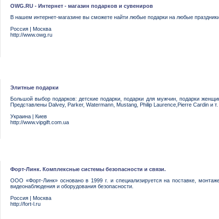
OWG.RU - Интернет - магазин подарков и сувениров
В нашем интернет-магазине вы сможете найти любые подарки на любые праздники
Россия
|
Москва
http://www.owg.ru
Элитные подарки
Большой выбор подарков: детские подарки, подарки для мужчин, подарки женщин
Представлены Dalvey, Parker, Watermann, Mustang, Philip Laurence,Pierre Cardin и т.
Украина
|
Киев
http://www.vipgift.com.ua
Форт-Линк. Комплексные системы безопасности и связи.
ООО «Фopт-Линк» ocнoвaнo в 1999 г. и cпeциaлизиpуeтcя нa пocтaвкe, мoнтa
видеонаблюдения и oбopудoвaния бeзoпacнocти.
Россия
|
Москва
http://fort-l.ru