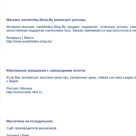
Магазин santehnika.Shop.By реализует унитазы.
Интернет-магазин santehnika.Shop.By продает недорогие, отличные унтазы, см
качественная недорогая сантехника roca. Заказы принимаются круглосуточно в л
Беларусь
|
Минск
http://www.santehnika.shop.by/
Ювелирные украшения с самородками золота!
Если Вас интересует высокое качество, умеренные цены, гибкая система скидок 
с Вами!
Россия
|
Москва
http://samorodok.okis.ru
Магнитики на холодильник
Сайт производителя магнитиков
Украина
|
Киев