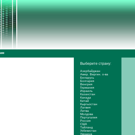
дам
Выберите страну:
Азербайджан
Амер. Виргин. о-ва
Беларусь
Болгария
Венгрия
Германия
Израиль
Казахстан
Канада
Китай
Кыргызстан
Латвия
Литва
Молдова
Португалия
Россия
США
Тайланд
Узбекистан
Украина