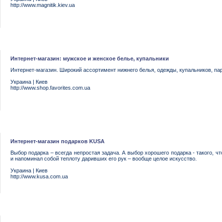
http://www.magnitik.kiev.ua
Интернет-магазин: мужское и женское белье, купальники
Интернет-магазин. Широкий ассортимент нижнего белья, одежды, купальников, п
Украина
|
Киев
http://www.shop.favorites.com.ua
Интернет-магазин подарков KUSA
Выбор подарка – всегда непростая задача. А выбор хорошего подарка - такого, что
и напоминал собой теплоту даривших его рук – вообще целое искусство.
Украина
|
Киев
http://www.kusa.com.ua