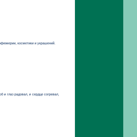
арфюмерии, косметики и украшений.
б и глаз радовал, и сердце согревал,