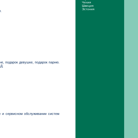
Чехия
Швеция
Эстония
.
е, подарок девушке, подарок парню.
 Д.
жe и cepвиcнoм oбcлуживaнии систем