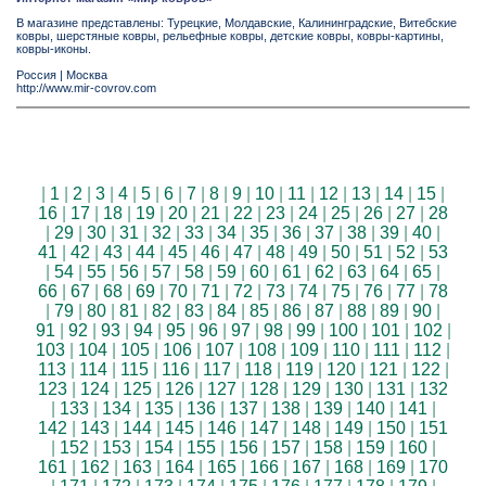
В магазине представлены: Турецкие, Молдавские, Калининградские, Витебские
ковры, шерстяные ковры, рельефные ковры, детские ковры, ковры-картины,
ковры-иконы.
Россия
|
Москва
http://www.mir-covrov.com
|
1
|
2
|
3
|
4
|
5
|
6
|
7
|
8
|
9
|
10
|
11
|
12
|
13
|
14
|
15
|
16
|
17
|
18
|
19
|
20
|
21
|
22
|
23
|
24
|
25
|
26
|
27
|
28
|
29
|
30
|
31
|
32
|
33
|
34
|
35
|
36
|
37
|
38
|
39
|
40
|
41
|
42
|
43
|
44
|
45
|
46
|
47
|
48
|
49
|
50
|
51
|
52
|
53
|
54
|
55
|
56
|
57
|
58
|
59
|
60
|
61
|
62
|
63
|
64
|
65
|
66
|
67
|
68
|
69
|
70
|
71
|
72
|
73
|
74
|
75
|
76
|
77
|
78
|
79
|
80
|
81
|
82
|
83
|
84
|
85
|
86
|
87
|
88
|
89
|
90
|
91
|
92
|
93
|
94
|
95
|
96
|
97
|
98
|
99
|
100
|
101
|
102
|
103
|
104
|
105
|
106
|
107
|
108
|
109
|
110
|
111
|
112
|
113
|
114
|
115
|
116
|
117
|
118
|
119
|
120
|
121
|
122
|
123
|
124
|
125
|
126
|
127
|
128
|
129
|
130
|
131
|
132
|
133
|
134
|
135
|
136
|
137
|
138
|
139
|
140
|
141
|
142
|
143
|
144
|
145
|
146
|
147
|
148
|
149
|
150
|
151
|
152
|
153
|
154
|
155
|
156
|
157
|
158
|
159
|
160
|
161
|
162
|
163
|
164
|
165
|
166
|
167
|
168
|
169
|
170