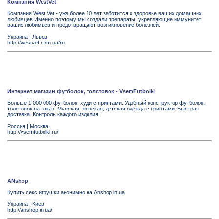
Компания WestVet
Компания West Vet - уже более 10 лет заботится о здоровье ваших домашних
любимцев Именно поэтому мы создали препараты, укрепляющие иммунитет
ваших любимцев и предотвращают возникновение болезней.
Украина
|
Львов
http://westvet.com.ua/ru
Интернет магазин футболок, толстовок - VsemFutbolki
Больше 1 000 000 футболок, худи с принтами. Удобный конструктор футболок,
толстовок на заказ. Мужская, женская, детская одежда с принтами. Быстрая
доставка. Контроль каждого изделия.
Россия
|
Москва
http://vsemfutbolki.ru/
ANshop
Купить секс игрушки анонимно на Anshop.in.ua
Украина
|
Киев
http://anshop.in.ua/