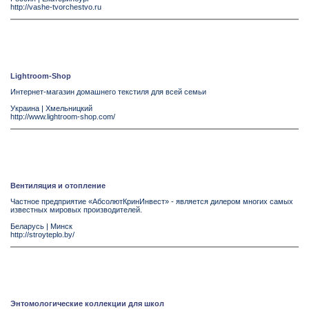
http://vashe-tvorchestvo.ru
Lightroom-Shop
Интернет-магазин домашнего текстиля для всей семьи
Украина
|
Хмельницкий
http://www.lightroom-shop.com/
Вентиляция и отопление
Частное предприятие «АбсолютКринИнвест» - является дилером многих самых
известных мировых производителей.
Беларусь
|
Минск
http://stroyteplo.by/
Энтомологические коллекции для школ