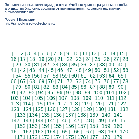
Энтомологические коллекции для школ. Учебные демонстрационные пособие
для школ по биологии, зоологии от производителя. Коллекции насекомых
энтомологические.
Россия
|
Владимир
http://school-insect-collections.ru/
|
1
|
2
|
3
|
4
|
5
|
6
|
7
|
8
|
9
|
10
|
11
|
12
|
13
|
14
|
15
|
16
|
17
|
18
|
19
|
20
|
21
|
22
|
23
|
24
|
25
|
26
|
27
|
28
|
29
|
30
|
31
|
32
|
33
|
34
|
35
|
36
|
37
|
38
|
39
|
40
|
41
|
42
|
43
|
44
|
45
|
46
|
47
|
48
|
49
|
50
|
51
|
52
|
53
|
54
|
55
|
56
|
57
|
58
|
59
|
60
|
61
|
62
|
63
|
64
|
65
|
66
|
67
|
68
|
69
|
70
|
71
|
72
|
73
|
74
|
75
|
76
|
77
|
78
|
79
|
80
|
81
|
82
|
83
|
84
|
85
|
86
|
87
|
88
|
89
|
90
|
91
|
92
|
93
|
94
|
95
|
96
|
97
|
98
|
99
|
100
|
101
|
102
|
103
|
104
|
105
|
106
|
107
|
108
|
109
|
110
|
111
|
112
|
113
|
114
|
115
|
116
|
117
|
118
|
119
|
120
|
121
|
122
|
123
|
124
|
125
|
126
|
127
|
128
|
129
|
130
|
131
|
132
|
133
|
134
|
135
|
136
|
137
|
138
|
139
|
140
|
141
|
142
|
143
|
144
|
145
|
146
|
147
|
148
|
149
|
150
|
151
|
152
|
153
|
154
|
155
|
156
|
157
|
158
|
159
|
160
|
161
|
162
|
163
|
164
|
165
|
166
|
167
|
168
|
169
|
170
|
171
|
172
|
173
|
174
|
175
|
176
|
177
|
178
|
179
|