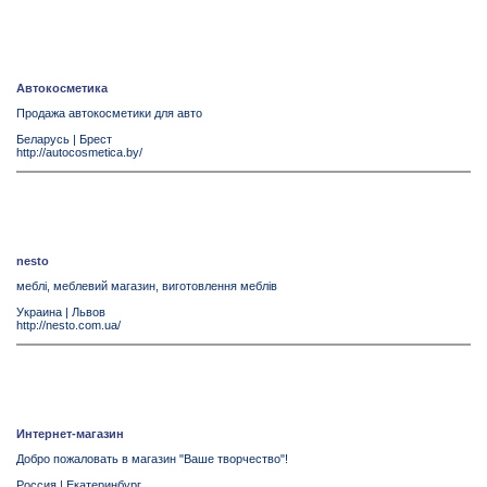
Автокосметика
Продажа автокосметики для авто
Беларусь
|
Брест
http://autocosmetica.by/
nesto
меблі, меблевий магазин, виготовлення меблів
Украина
|
Львов
http://nesto.com.ua/
Интернет-магазин
Добро пожаловать в магазин "Ваше творчество"!
Россия
|
Екатеринбург