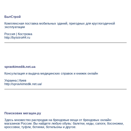
БытСтрой
Комплексная поставка мобильных зданий, пригодных для круглогодичной
эксплуатации
Россия
|
Кострома
http://bytstroi44.ru
spravkimedik.net.ua
Консультация и выдача медицинских справок и книжек онлайн
Украина
|
Киев
http://spravkimedik.net.ua/
Поисковик мегацен.ру
Здесь множество распродаж на брендовые вещи от брендовых онлайн-
магазинов России. Вы найдете любую обувь: балетки, кеды, сапоги, босоножки,
кроссовки, туфли, ботинки, ботильоны и другое.