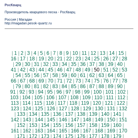
РосКварц
Производитель кварцевого песка - РосКварц
Россия
|
Магадан
http://magadan.pesok-quartz.ru
|
1
|
2
|
3
|
4
|
5
|
6
|
7
|
8
|
9
|
10
|
11
|
12
|
13
|
14
|
15
|
16
|
17
|
18
|
19
|
20
|
21
|
22
|
23
|
24
|
25
|
26
|
27
|
28
|
29
|
30
|
31
|
32
|
33
|
34
|
35
|
36
|
37
|
38
|
39
|
40
|
41
|
42
|
43
|
44
|
45
|
46
|
47
|
48
|
49
|
50
|
51
|
52
|
53
|
54
|
55
|
56
|
57
|
58
|
59
|
60
|
61
|
62
|
63
|
64
|
65
|
66
|
67
|
68
|
69
|
70
|
71
|
72
|
73
|
74
|
75
|
76
|
77
|
78
|
79
|
80
|
81
|
82
|
83
|
84
|
85
|
86
|
87
|
88
|
89
|
90
|
91
|
92
|
93
|
94
|
95
|
96
|
97
|
98
|
99
|
100
|
101
|
102
|
103
|
104
|
105
|
106
|
107
|
108
|
109
|
110
|
111
|
112
|
113
|
114
|
115
|
116
|
117
|
118
|
119
|
120
|
121
|
122
|
123
|
124
|
125
|
126
|
127
|
128
|
129
|
130
|
131
|
132
|
133
|
134
|
135
|
136
|
137
|
138
|
139
|
140
|
141
|
142
|
143
|
144
|
145
|
146
|
147
|
148
|
149
|
150
|
151
|
152
|
153
|
154
|
155
|
156
|
157
|
158
|
159
|
160
|
161
|
162
|
163
|
164
|
165
|
166
|
167
|
168
|
169
|
170
|
171
|
172
|
173
|
174
|
175
|
176
|
177
|
178
|
179
|