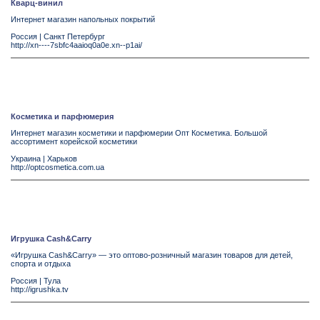
Кварц-винил
Интернет магазин напольных покрытий
Россия
|
Санкт Петербург
http://xn----7sbfc4aaioq0a0e.xn--p1ai/
Косметика и парфюмерия
Интернет магазин косметики и парфюмерии Опт Косметика. Большой
ассортимент корейской косметики
Украина
|
Харьков
http://optcosmetica.com.ua
Игрушка Cash&Carry
«Игрушка Cash&Carry» — это оптово-розничный магазин товаров для детей,
спорта и отдыха
Россия
|
Тула
http://igrushka.tv