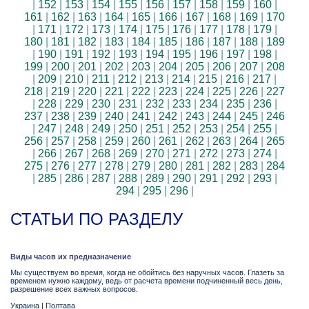
|
152
|
153
|
154
|
155
|
156
|
157
|
158
|
159
|
160
|
161
|
162
|
163
|
164
|
165
|
166
|
167
|
168
|
169
|
170
|
171
|
172
|
173
|
174
|
175
|
176
|
177
|
178
|
179
|
180
|
181
|
182
|
183
|
184
|
185
|
186
|
187
|
188
|
189
|
190
|
191
|
192
|
193
|
194
|
195
|
196
|
197
|
198
|
199
|
200
|
201
|
202
|
203
|
204
|
205
|
206
|
207
|
208
|
209
|
210
|
211
|
212
|
213
|
214
|
215
|
216
|
217
|
218
|
219
|
220
|
221
|
222
|
223
|
224
|
225
|
226
|
227
|
228
|
229
|
230
|
231
|
232
|
233
|
234
|
235
|
236
|
237
|
238
|
239
|
240
|
241
|
242
|
243
|
244
|
245
|
246
|
247
|
248
|
249
|
250
|
251
|
252
|
253
|
254
|
255
|
256
|
257
|
258
|
259
|
260
|
261
|
262
|
263
|
264
|
265
|
266
|
267
|
268
|
269
|
270
|
271
|
272
|
273
|
274
|
275
|
276
|
277
|
278
|
279
|
280
|
281
|
282
|
283
|
284
|
285
|
286
|
287
|
288
|
289
|
290
|
291
|
292
|
293
|
294
|
295
|
296
|
СТАТЬИ ПО РАЗДЕЛУ
Виды часов их предназначение
Мы существуем во время, когда не обойтись без наручных часов. Глазеть за
временем нужно каждому, ведь от расчета времени подчиненный весь день,
разрешение всех важных вопросов.
Украина
|
Полтава