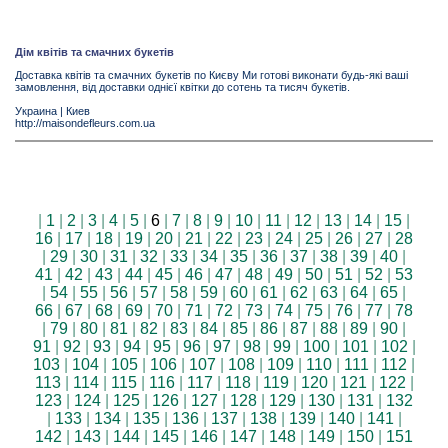
Дім квітів та смачних букетів
Доставка квітів та смачних букетів по Києву Ми готові виконати будь-які ваші
замовлення, від доставки однієї квітки до сотень та тисяч букетів.
Украина
|
Киев
http://maisondefleurs.com.ua
|
1
|
2
|
3
|
4
|
5
|
6
|
7
|
8
|
9
|
10
|
11
|
12
|
13
|
14
|
15
|
16
|
17
|
18
|
19
|
20
|
21
|
22
|
23
|
24
|
25
|
26
|
27
|
28
|
29
|
30
|
31
|
32
|
33
|
34
|
35
|
36
|
37
|
38
|
39
|
40
|
41
|
42
|
43
|
44
|
45
|
46
|
47
|
48
|
49
|
50
|
51
|
52
|
53
|
54
|
55
|
56
|
57
|
58
|
59
|
60
|
61
|
62
|
63
|
64
|
65
|
66
|
67
|
68
|
69
|
70
|
71
|
72
|
73
|
74
|
75
|
76
|
77
|
78
|
79
|
80
|
81
|
82
|
83
|
84
|
85
|
86
|
87
|
88
|
89
|
90
|
91
|
92
|
93
|
94
|
95
|
96
|
97
|
98
|
99
|
100
|
101
|
102
|
103
|
104
|
105
|
106
|
107
|
108
|
109
|
110
|
111
|
112
|
113
|
114
|
115
|
116
|
117
|
118
|
119
|
120
|
121
|
122
|
123
|
124
|
125
|
126
|
127
|
128
|
129
|
130
|
131
|
132
|
133
|
134
|
135
|
136
|
137
|
138
|
139
|
140
|
141
|
142
|
143
|
144
|
145
|
146
|
147
|
148
|
149
|
150
|
151