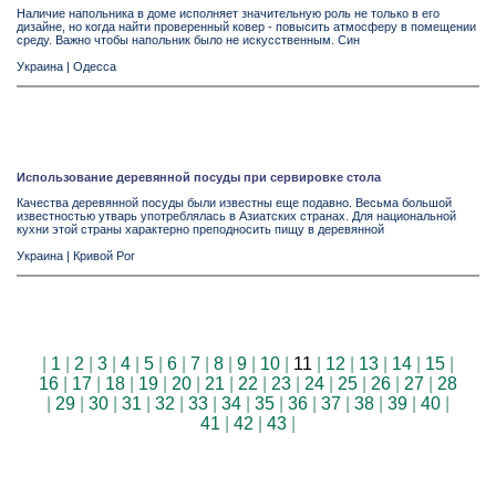
Наличие напольника в доме исполняет значительную роль не только в его
дизайне, но когда найти проверенный ковер - повысить атмосферу в помещении
среду. Важно чтобы напольник было не искусственным. Син
Украина
|
Одесса
Использование деревянной посуды при сервировке стола
Качества деревянной посуды были известны еще подавно. Весьма большой
известностью утварь употреблялась в Азиатских странах. Для национальной
кухни этой страны характерно преподносить пищу в деревянной
Украина
|
Кривой Рог
|
1
|
2
|
3
|
4
|
5
|
6
|
7
|
8
|
9
|
10
|
11
|
12
|
13
|
14
|
15
|
16
|
17
|
18
|
19
|
20
|
21
|
22
|
23
|
24
|
25
|
26
|
27
|
28
|
29
|
30
|
31
|
32
|
33
|
34
|
35
|
36
|
37
|
38
|
39
|
40
|
41
|
42
|
43
|