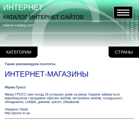
ИНТЕРНЕТ
КАТАЛОГ ИНТЕРНЕТ САЙТОВ
www.in-catalog.com
КАТЕГОРИИ
СТРАНЫ
Также рекомендуем посетить:
ИНТЕРНЕТ-МАГАЗИНЫ
Фірма Гросс
Фірма ГРОСС вже понад 19 успішних років на ринку України займається
виробництвом і продажем офісних меблів, металевих меблів, складського
обладнання, сейфів, диванів, крісел, обігрівачів.
Украина
|
Киев
http://gross.in.ua