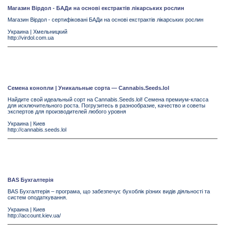
Магазин Вірдол - БАДи на основі екстрактів лікарських рослин
Магазин Вірдол - сертифіковані БАДи на основі екстрактів лікарських рослин
Украина
|
Хмельницкий
http://virdol.com.ua
Cемена конопли | Уникальные сорта — Cannabis.Seeds.lol
Найдите свой идеальный сорт на Cannabis.Seeds.lol! Семена премиум-класса
для исключительного роста. Погрузитесь в разнообразие, качество и советы
экспертов для производителей любого уровня
Украина
|
Киев
http://cannabis.seeds.lol
BAS Бухгалтерія
BAS Бухгалтерія – програма, що забезпечує бухоблік різних видів діяльності та
систем оподаткування.
Украина
|
Киев
http://account.kiev.ua/