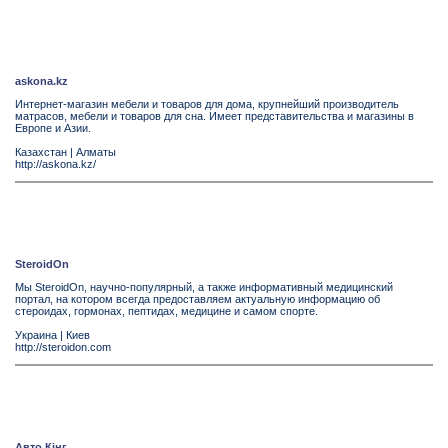
askona.kz
Интернет-магазин мебели и товаров для дома, крупнейший производитель
матрасов, мебели и товаров для сна. Имеет представительства и магазины в
Европе и Азии.
Казахстан
|
Алматы
http://askona.kz/
SteroidOn
Мы SteroidOn, научно-популярный, а также информативный медицинский
портал, на котором всегда предоставляем актуальную информацию об
стероидах, гормонах, пептидах, медицине и самом спорте.
Украина
|
Киев
http://steroidon.com
Авто Кінг