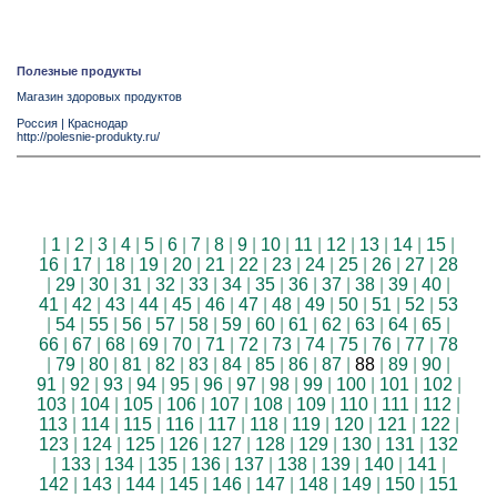
Полезные продукты
Магазин здоровых продуктов
Россия
|
Краснодар
http://polesnie-produkty.ru/
|
1
|
2
|
3
|
4
|
5
|
6
|
7
|
8
|
9
|
10
|
11
|
12
|
13
|
14
|
15
|
16
|
17
|
18
|
19
|
20
|
21
|
22
|
23
|
24
|
25
|
26
|
27
|
28
|
29
|
30
|
31
|
32
|
33
|
34
|
35
|
36
|
37
|
38
|
39
|
40
|
41
|
42
|
43
|
44
|
45
|
46
|
47
|
48
|
49
|
50
|
51
|
52
|
53
|
54
|
55
|
56
|
57
|
58
|
59
|
60
|
61
|
62
|
63
|
64
|
65
|
66
|
67
|
68
|
69
|
70
|
71
|
72
|
73
|
74
|
75
|
76
|
77
|
78
|
79
|
80
|
81
|
82
|
83
|
84
|
85
|
86
|
87
|
88
|
89
|
90
|
91
|
92
|
93
|
94
|
95
|
96
|
97
|
98
|
99
|
100
|
101
|
102
|
103
|
104
|
105
|
106
|
107
|
108
|
109
|
110
|
111
|
112
|
113
|
114
|
115
|
116
|
117
|
118
|
119
|
120
|
121
|
122
|
123
|
124
|
125
|
126
|
127
|
128
|
129
|
130
|
131
|
132
|
133
|
134
|
135
|
136
|
137
|
138
|
139
|
140
|
141
|
142
|
143
|
144
|
145
|
146
|
147
|
148
|
149
|
150
|
151