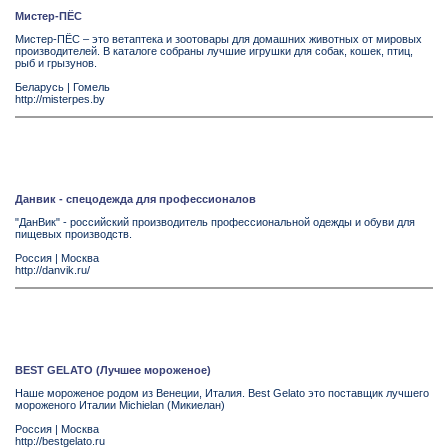
Мистер-ПЁС
Мистер-ПЁС – это ветаптека и зоотовары для домашних животных от мировых
производителей. В каталоге собраны лучшие игрушки для собак, кошек, птиц,
рыб и грызунов.
Беларусь
|
Гомель
http://misterpes.by
Данвик - спецодежда для профессионалов
"ДанВик" - российский производитель профессиональной одежды и обуви для
пищевых производств.
Россия
|
Москва
http://danvik.ru/
BEST GELATO (Лучшее мороженое)
Наше мороженое родом из Венеции, Италия. Best Gelato это поставщик лучшего
мороженого Италии Michielan (Микиелан)
Россия
|
Москва
http://bestgelato.ru