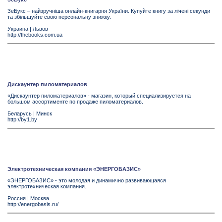
ЗеБукс – найзручніша онлайн-книгарня України. Купуйте книгу за лічені секунди
та збільшуйте свою персональну знижку.
Украина
|
Львов
http://thebooks.com.ua
Дискаунтер пиломатериалов
«Дискаунтер пиломатериалов» - магазин, который специализируется на
большом ассортименте по продаже пиломатериалов.
Беларусь
|
Минск
http://by1.by
Электротехническая компания «ЭНЕРГОБАЗИС»
«ЭНЕРГОБАЗИС» - это молодая и динамично развивающаяся
электротехническая компания.
Россия
|
Москва
http://energobasis.ru/