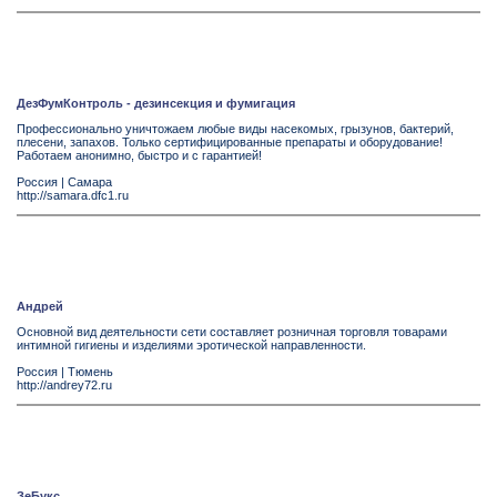
ДезФумКонтроль - дезинсекция и фумигация
Профессионально уничтожаем любые виды насекомых, грызунов, бактерий,
плесени, запахов. Только сертифицированные препараты и оборудование!
Работаем анонимно, быстро и с гарантией!
Россия
|
Самара
http://samara.dfc1.ru
Андрей
Основной вид деятельности сети составляет розничная торговля товарами
интимной гигиены и изделиями эротической направленности.
Россия
|
Тюмень
http://andrey72.ru
ЗеБукс