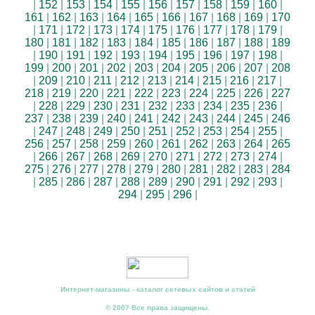
|
152
|
153
|
154
|
155
|
156
|
157
|
158
|
159
|
160
|
161
|
162
|
163
|
164
|
165
|
166
|
167
|
168
|
169
|
170
|
171
|
172
|
173
|
174
|
175
|
176
|
177
|
178
|
179
|
180
|
181
|
182
|
183
|
184
|
185
|
186
|
187
|
188
|
189
|
190
|
191
|
192
|
193
|
194
|
195
|
196
|
197
|
198
|
199
|
200
|
201
|
202
|
203
|
204
|
205
|
206
|
207
|
208
|
209
|
210
|
211
|
212
|
213
|
214
|
215
|
216
|
217
|
218
|
219
|
220
|
221
|
222
|
223
|
224
|
225
|
226
|
227
|
228
|
229
|
230
|
231
|
232
|
233
|
234
|
235
|
236
|
237
|
238
|
239
|
240
|
241
|
242
|
243
|
244
|
245
|
246
|
247
|
248
|
249
|
250
|
251
|
252
|
253
|
254
|
255
|
256
|
257
|
258
|
259
|
260
|
261
|
262
|
263
|
264
|
265
|
266
|
267
|
268
|
269
|
270
|
271
|
272
|
273
|
274
|
275
|
276
|
277
|
278
|
279
|
280
|
281
|
282
|
283
|
284
|
285
|
286
|
287
|
288
|
289
|
290
|
291
|
292
|
293
|
294
|
295
|
296
|
Интернет-магазины - каталог сетевых сайтов и статей
© 2007 Все права защищены.