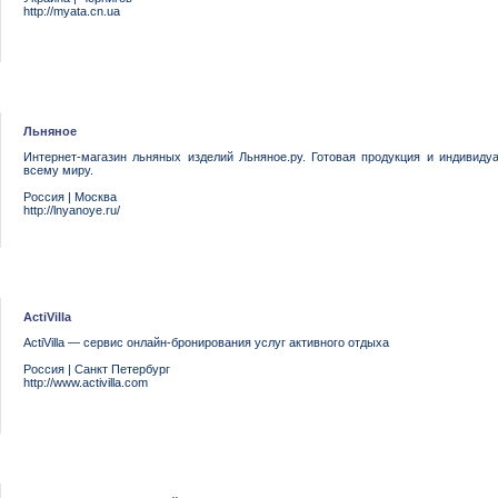
http://myata.cn.ua
Льняное
Интернет-магазин льняных изделий Льняное.ру. Готовая продукция и индивиду
всему миру.
Россия
|
Москва
http://lnyanoye.ru/
ActiVilla
ActiVilla — сервис онлайн-бронирования услуг активного отдыха
Россия
|
Санкт Петербург
http://www.activilla.com