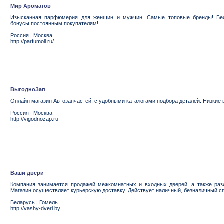
Мир Ароматов
Изысканная парфюмерия для женщин и мужчин. Самые топовые бренды! Бес
бонусы постоянным покупателям!
Россия
|
Москва
http://parfumoll.ru/
ВыгодноЗап
Онлайн магазин Автозапчастей, с удобными каталогами подбора деталей. Низкие ц
Россия
|
Москва
http://vigodnozap.ru
Ваши двери
Компания занимается продажей межкомнатных и входных дверей, а также разл
Магазин осуществляет курьерскую доставку. Действует наличный, безналичный с
Беларусь
|
Гомель
http://vashy-dveri.by