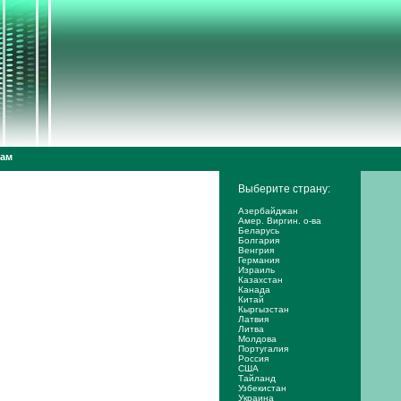
дам
Выберите страну:
Азербайджан
Амер. Виргин. о-ва
Беларусь
Болгария
Венгрия
Германия
Израиль
Казахстан
Канада
Китай
Кыргызстан
Латвия
Литва
Молдова
Португалия
Россия
США
Тайланд
Узбекистан
Украина