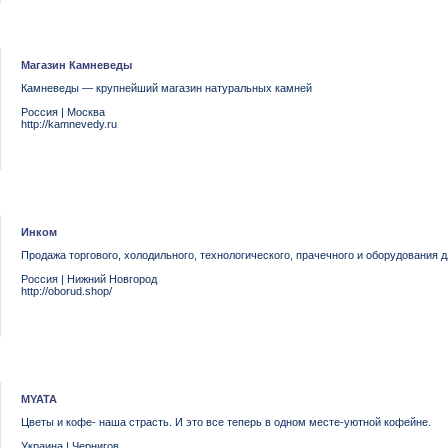
Магазин Камневеды
Камневеды — крупнейший магазин натуральных камней
Россия
|
Москва
http://kamnevedy.ru
Инком
Продажа торгового, холодильного, технологического, прачечного и оборудования 
Россия
|
Нижний Новгород
http://oborud.shop/
MYATA
Цветы и кофе- наша страсть. И это все теперь в одном месте-уютной кофейне.
Украина
|
Чернигов