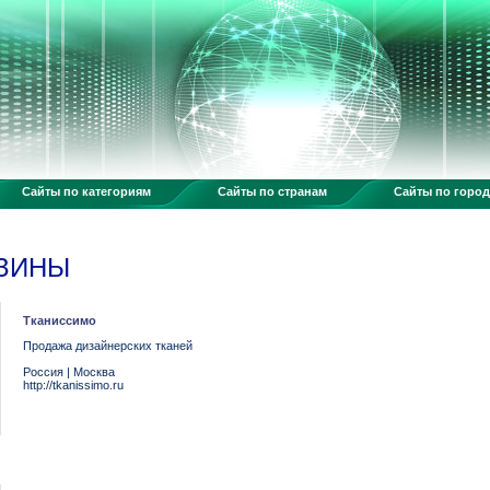
Сайты по категориям
Сайты по странам
Сайты по горо
АЗИНЫ
Тканиссимо
Продажа дизайнерских тканей
Россия
|
Москва
http://tkanissimo.ru