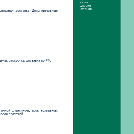
Чехия
Швеция
Эстония
платная доставка. Дополнительные
ены, рассрочка, доставка по РФ.
ичной фурнитуры, арок, козырьков.
пособ платежей.