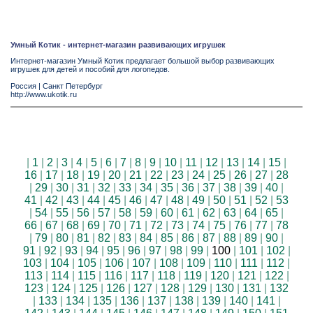
Умный Котик - интернет-магазин развивающих игрушек
Интернет-магазин Умный Котик предлагает большой выбор развивающих
игрушек для детей и пособий для логопедов.
Россия
|
Санкт Петербург
http://www.ukotik.ru
|
1
|
2
|
3
|
4
|
5
|
6
|
7
|
8
|
9
|
10
|
11
|
12
|
13
|
14
|
15
|
16
|
17
|
18
|
19
|
20
|
21
|
22
|
23
|
24
|
25
|
26
|
27
|
28
|
29
|
30
|
31
|
32
|
33
|
34
|
35
|
36
|
37
|
38
|
39
|
40
|
41
|
42
|
43
|
44
|
45
|
46
|
47
|
48
|
49
|
50
|
51
|
52
|
53
|
54
|
55
|
56
|
57
|
58
|
59
|
60
|
61
|
62
|
63
|
64
|
65
|
66
|
67
|
68
|
69
|
70
|
71
|
72
|
73
|
74
|
75
|
76
|
77
|
78
|
79
|
80
|
81
|
82
|
83
|
84
|
85
|
86
|
87
|
88
|
89
|
90
|
91
|
92
|
93
|
94
|
95
|
96
|
97
|
98
|
99
|
100
|
101
|
102
|
103
|
104
|
105
|
106
|
107
|
108
|
109
|
110
|
111
|
112
|
113
|
114
|
115
|
116
|
117
|
118
|
119
|
120
|
121
|
122
|
123
|
124
|
125
|
126
|
127
|
128
|
129
|
130
|
131
|
132
|
133
|
134
|
135
|
136
|
137
|
138
|
139
|
140
|
141
|