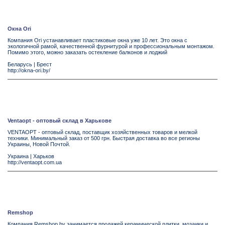
Окна Ori
Компания Ori устанавливает пластиковые окна уже 10 лет. Это окна с
экологичной рамой, качественной фурнитурой и профессиональным монтажом.
Помимо этого, можно заказать остекление балконов и лоджий
Беларусь
|
Брест
http://okna-ori.by/
Ventaopt - оптовый склад в Харькове
VENTAOPT - оптовый склад, поставщик хозяйственных товаров и мелкой
техники. Минимальный заказ от 500 грн. Быстрая доставка во все регионы
Украины, Новой Почтой.
Украина
|
Харьков
http://ventaopt.com.ua
Remshop
Компания Remshop.by занимается продажей керамической плитки, мозаики и