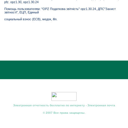
pfz. opz1.30, opz1.30.24
Помощь пользователям: "OPZ Податкова звітність" opz1.30.24, ДПС"Захист
звітності", ЕЦП, Единый
социальный взнос (ЕСВ), медок, ifin.
Электронная отчетность бесплатно по интернету - Электронная почта
© 2007 Все права защищены.