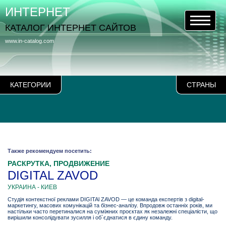
ИНТЕРНЕТ
КАТАЛОГ ИНТЕРНЕТ САЙТОВ
www.in-catalog.com
КАТЕГОРИИ
СТРАНЫ
Также рекомендуем посетить:
РАСКРУТКА, ПРОДВИЖЕНИЕ
DIGITAL ZAVOD
УКРАИНА - КИЕВ
Студія контекстної реклами DIGITAl ZAVOD — це команда експертів з digital-
маркетингу, масових комунікацій та бізнес-аналізу. Впродовж останніх років, ми
настільки часто перетиналися на суміжних проєктах як незалежні спеціалісти, що
вирішили консолідувати зусилля і об`єднатися в єдину команду.