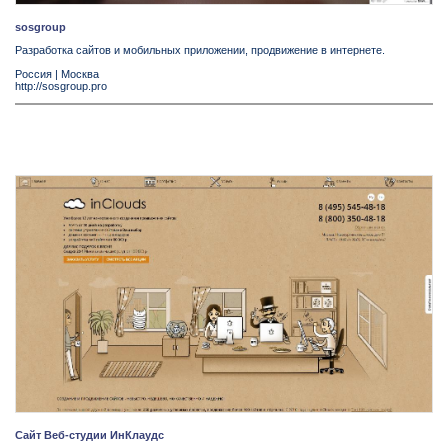
sosgroup
Разработка сайтов и мобильных приложении, продвижение в интернете.
Россия
|
Москва
http://sosgroup.pro
Сайт Веб-студии ИнКлаудс