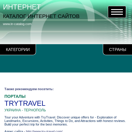
ИНТЕРНЕТ
КАТАЛОГ ИНТЕРНЕТ САЙТОВ
www.in-catalog.com
КАТЕГОРИИ
СТРАНЫ
Также рекомендуем посетить:
ПОРТАЛЫ
TRYTRAVEL
УКРАИНА - ТЕРНОПОЛЬ
Tour your Adventure with TryTravel. Discover unique offers for - Exploration of
Landmarks, Excursions, Activities, Things to Do, and Attractions with honest reviews.
Build your perfect trip for the best memories.
Адрес сайта -
http://www.try-travel.com/