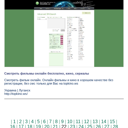
Смотреть фильмы онлайн бесплатно, кино, сериалы
Смотреть фильм онлайн. Онлайн фильмы и кино в хорошем качестве без
регистрации, без смс только для Вас на topkino.ws
Украина
|
Луганск
http://topkino.ws/
|
1
|
2
|
3
|
4
|
5
|
6
|
7
|
8
|
9
|
10
|
11
|
12
|
13
|
14
|
15
|
16
|
17
|
18
|
19
|
20
|
21
|
22
|
23
|
24
|
25
|
26
|
27
|
28