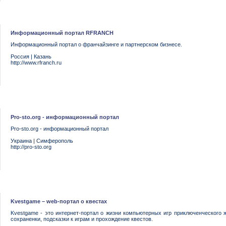
Информационный портал RFRANCH
Информационный портал о франчайзинге и партнерском бизнесе.
Россия
|
Казань
http://www.rfranch.ru
Pro-sto.org - информационный портал
Pro-sto.org - информационный портал
Украина
|
Симферополь
http://pro-sto.org
Kvestgame – web-портал о квестах
Kvestgame - это интернет-портал о жизни компьютерных игр приключенческого 
сохраненки, подсказки к играм и прохождение квестов.