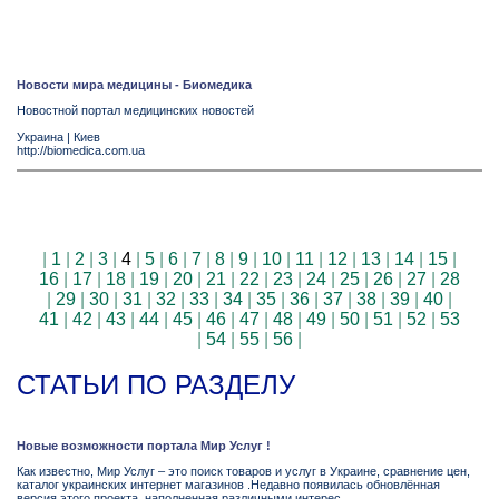
Новости мира медицины - Биомедика
Новостной портал медицинских новостей
Украина
|
Киев
http://biomedica.com.ua
|
1
|
2
|
3
|
4
|
5
|
6
|
7
|
8
|
9
|
10
|
11
|
12
|
13
|
14
|
15
|
16
|
17
|
18
|
19
|
20
|
21
|
22
|
23
|
24
|
25
|
26
|
27
|
28
|
29
|
30
|
31
|
32
|
33
|
34
|
35
|
36
|
37
|
38
|
39
|
40
|
41
|
42
|
43
|
44
|
45
|
46
|
47
|
48
|
49
|
50
|
51
|
52
|
53
|
54
|
55
|
56
|
СТАТЬИ ПО РАЗДЕЛУ
Новые возможности портала Мир Услуг !
Как известно, Мир Услуг – это поиск товаров и услуг в Украине, сравнение цен,
каталог украинских интернет магазинов .Недавно появилась обновлённая
версия этого проекта, наполненная различными интерес