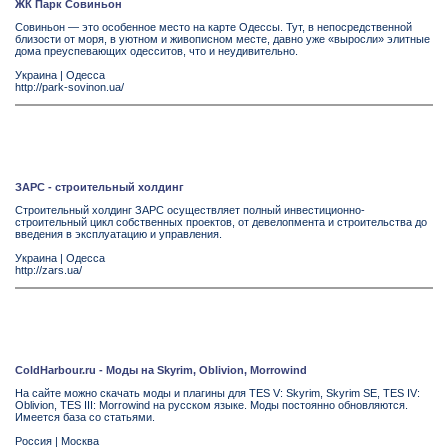
ЖК Парк Совиньон
Совиньон — это особенное место на карте Одессы. Тут, в непосредственной
близости от моря, в уютном и живописном месте, давно уже «выросли» элитные
дома преуспевающих одесситов, что и неудивительно.
Украина
|
Одесса
http://park-sovinon.ua/
ЗАРС - строительный холдинг
Строительный холдинг ЗАРС осуществляет полный инвестиционно-
строительный цикл собственных проектов, от девелопмента и строительства до
введения в эксплуатацию и управления.
Украина
|
Одесса
http://zars.ua/
ColdHarbour.ru - Моды на Skyrim, Oblivion, Morrowind
На сайте можно скачать моды и плагины для TES V: Skyrim, Skyrim SE, TES IV:
Oblivion, TES III: Morrowind на русском языке. Моды постоянно обновляются.
Имеется база со статьями.
Россия
|
Москва