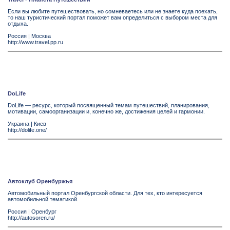
Если вы любите путешествовать, но сомневаетесь или не знаете куда поехать,
то наш туристический портал поможет вам определиться с выбором места для
отдыха.
Россия
|
Москва
http://www.travel.pp.ru
DoLife
DoLife — ресурс, который посвященный темам путешествий, планирования,
мотивации, самоорганизации и, конечно же, достижения целей и гармонии.
Украина
|
Киев
http://dolife.one/
Автоклуб Оренбуржья
Автомобильный портал Оренбургской области. Для тех, кто интересуется
автомобильной тематикой.
Россия
|
Оренбург
http://autosoren.ru/