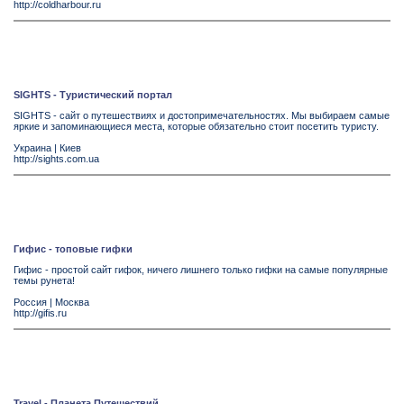
http://coldharbour.ru
SIGHTS - Туристический портал
SIGHTS - сайт о путешествиях и достопримечательностях. Мы выбираем самые
яркие и запоминающиеся места, которые обязательно стоит посетить туристу.
Украина
|
Киев
http://sights.com.ua
Гифис - топовые гифки
Гифис - простой сайт гифок, ничего лишнего только гифки на самые популярные
темы рунета!
Россия
|
Москва
http://gifis.ru
Travel - Планета Путешествий