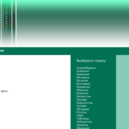
дам
Выберите страну:
Азербайджан
Албания
Армения
Беларусь
Бельгия
Болгария
Германия
Израиль
 авто.
Испания
Казахстан
Канада
Кыргызстан
Латвия
Молдова
Россия
США
Тайланд
Узбекистан
Украина
Франция