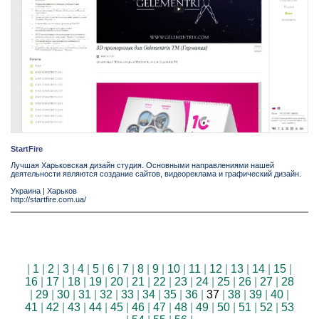
StartFire
Лучшая Харьковская дизайн студия. Основными направлениями нашей
деятельности являются создание сайтов, видеореклама и графический дизайн.
Украина
|
Харьков
http://startfire.com.ua/
|
1
|
2
|
3
|
4
|
5
|
6
|
7
|
8
|
9
|
10
|
11
|
12
|
13
|
14
|
15
|
16
|
17
|
18
|
19
|
20
|
21
|
22
|
23
|
24
|
25
|
26
|
27
|
28
|
29
|
30
|
31
|
32
|
33
|
34
|
35
|
36
|
37
|
38
|
39
|
40
|
41
|
42
|
43
|
44
|
45
|
46
|
47
|
48
|
49
|
50
|
51
|
52
|
53