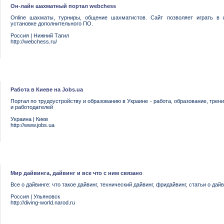
Он-лайн шахматный портал webchess
Online шахматы, турниры, общение шахматистов. Сайт позволяет играть в
установке дополнительного ПО.
Россия
|
Нижний Тагил
http://webchess.ru/
Работа в Киеве на Jobs.ua
Портал по трудоустройству и образованию в Украине - работа, образование, трени
и работодателей
Украина
|
Киев
http://www.jobs.ua
Мир дайвинга, дайвинг и все что с ним связано
Все о дайвинге: что такое дайвинг, технический дайвинг, фридайвинг, статьи о дайв
Россия
|
Ульяновск
http://diving-world.narod.ru