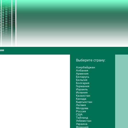
дам
Выберите страну:
Азербайджан
Албания
Армения
Беларусь
Бельгия
Болгария
Германия
Израиль
Испания
Казахстан
Канада
Кыргызстан
Латвия
Молдова
Россия
США
Тайланд
Узбекистан
Украина
Франция