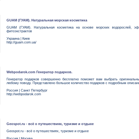
GUAM (ГУАМ). Натуральная морская косметика
GUAM (ГУАМ). Натуральная косметика на основе морских водорослей, эф
фитоэкстрактов
Украина
|
Киев
http://guam.com.ua/
Webpodarok.com Генератор подарков.
Генератор подарков совершенно бесплатно поможет вам выбрать оригинальн
любому поводу. Представлено большое количество подарков с подробным описан
Россия
|
Санкт Петербург
http://webpodarok.com
Geospot.ru - всё о путешествиях, туризме и отдыхе
Geospot.ru - всё о путешествиях, туризме и отдыхе
Россия
|
Москва