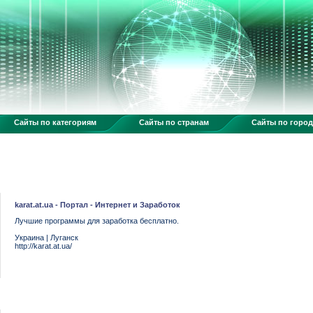
Сайты по категориям
Сайты по странам
Сайты по горо
karat.at.ua - Портал - Интернет и Заработок
Лучшие программы для заработка бесплатно.
Украина
|
Луганск
http://karat.at.ua/