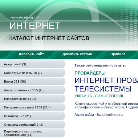
www.in-catalog.com
ИНТЕРНЕТ
КАТАЛОГ ИНТЕРНЕТ САЙТОВ
Добавить сайт
Добавить статью
Правила
Аукционы 6 (3)
Также рекомендуем посетить:
ПРОВАЙДЕРЫ
Баннерные показы 15 (2)
ИНТЕРНЕТ ПРОВ
Блоги 273 (58)
ТЕЛЕСИСТЕМЫ
Доски объявлений 215 (16)
УКРАИНА - СИМФЕРОПОЛЬ
Интернет-кафе 15 (1)
Хотите скоростной и стабильный интер
в Симферополе и Севастополе. Подробнее
Интернет-магазины 2954 (214)
Адрес сайта -
http://tscrimea.ru/
Каталоги 325 (21)
Отправка сообщений 5 (1)
Партнерские программы,
заработок 169 (64)