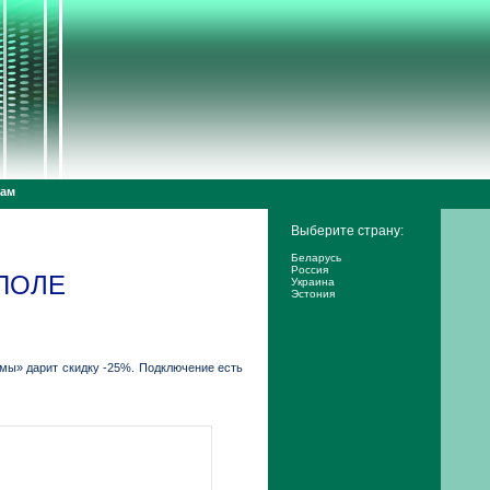
дам
Выберите страну:
Беларусь
Россия
ПОЛЕ
Украина
Эстония
емы» дарит скидку -25%. Подключение есть