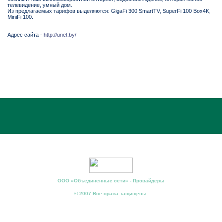
телевидение, умный дом.
Из предлагаемых тарифов выделяются: GigaFi 300 SmartTV, SuperFi 100 Box4K,
MiniFi 100.
Адрес сайта -
http://unet.by/
ООО «Объединенные сети» - Провайдеры
© 2007 Все права защищены.