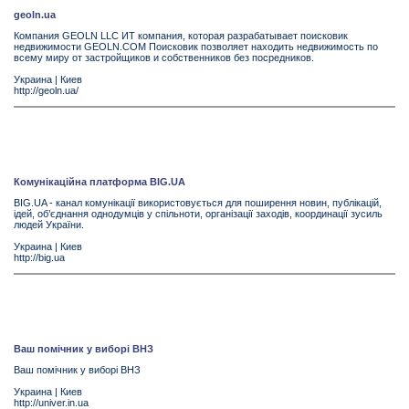
geoln.ua
Компания GEOLN LLC ИТ компания, которая разрабатывает поисковик
недвижимости GEOLN.COM Поисковик позволяет находить недвижимость по
всему миру от застройщиков и собственников без посредников.
Украина
|
Киев
http://geoln.ua/
Комунікаційна платформа BIG.UA
BIG.UA - канал комунікації використовується для поширення новин, публікацій,
ідей, об’єднання однодумців у спільноти, організації заходів, координації зусиль
людей України.
Украина
|
Киев
http://big.ua
Ваш помічник у виборі ВНЗ
Ваш помічник у виборі ВНЗ
Украина
|
Киев
http://univer.in.ua