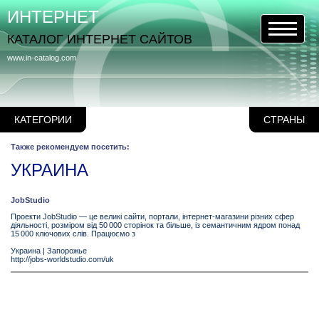
ИНТЕРНЕТ
КАТАЛОГ ИНТЕРНЕТ САЙТОВ
www.in-catalog.com
КАТЕГОРИИ
СТРАНЫ
Также рекомендуем посетить:
УКРАИНА
JobStudio
Проекти JobStudio — це великі сайти, портали, інтернет-магазини різних сфер
діяльності, розміром від 50 000 сторінок та більше, із семантичним ядром понад
15 000 ключових слів. Працюємо з
Украина
|
Запорожье
http://jobs-worldstudio.com/uk