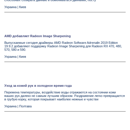
способных собирать данные и обмениваться данными, посту
Украина
|
Киев
AMD добавляет Radeon Image Sharpening
Выпускаемые сегодня драйверы AMD Radeon Software Adrenalin 2019 Edition
19.9.2 добавляют поддержку Radeon Image Sharpening для Radeon RX 470, 480,
570, 580 и 590.
Украина
|
Киев
Уход за кожей рук в холодное время года
Перемена температуры, воздействие воды отражаются на состоянии кожи
ваших рук далеко не самым лучшим образом. Раздражение легко превращается
в грубую корку, которая покрывает наиболее нежные и чувстви
Украина
|
Полтава