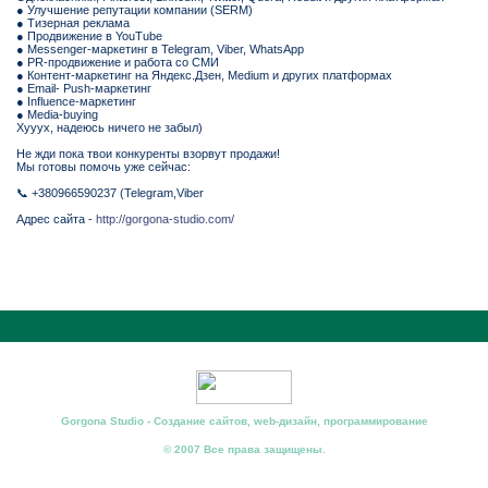
● Улучшение репутации компании (SERM)
● Тизерная реклама
● Продвижение в YouTube
● Messenger-маркетинг в Telegram, Viber, WhatsApp
● PR-продвижение и работа со СМИ
● Контент-маркетинг на Яндекс.Дзен, Medium и других платформах
● Email- Push-маркетинг
● Influence-маркетинг
● Media-buying
Хууух, надеюсь ничего не забыл)
Не жди пока твои конкуренты взорвут продажи!
Мы готовы помочь уже сейчас:
📞 +380966590237 (Telegram,Viber
Адрес сайта -
http://gorgona-studio.com/
Gorgona Studio - Создание сайтов, web-дизайн, программирование
© 2007 Все права защищены.