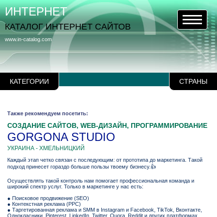
ИНТЕРНЕТ
КАТАЛОГ ИНТЕРНЕТ САЙТОВ
www.in-catalog.com
КАТЕГОРИИ
СТРАНЫ
Также рекомендуем посетить:
СОЗДАНИЕ САЙТОВ, WEB-ДИЗАЙН, ПРОГРАММИРОВАНИЕ
GORGONA STUDIO
УКРАИНА - ХМЕЛЬНИЦКИЙ
Каждый этап четко связан с последующим: от прототипа до маркетинга. Такой
подход принесет гораздо больше пользы твоему бизнесу.👍
Осуществлять такой контроль нам помогает профессиональная команда и
широкий спектр услуг. Только в маркетинге у нас есть:
● Поисковое продвижение (SEO)
● Контекстная реклама (PPC)
● Таргетированная реклама и SMM в Instagram и Facebook, TikTok, Вконтакте,
Однокласники, Pinterest, LinkedIn, Twitter, Quora, Reddit и других платформах