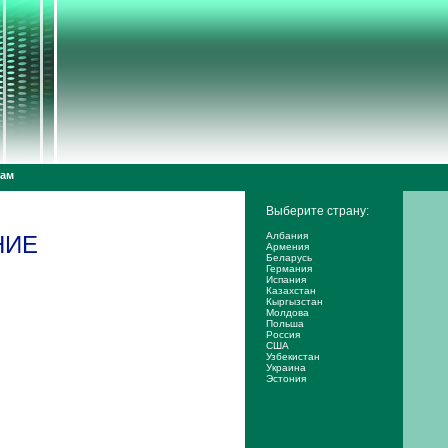
дам
Выберите страну:
Албания
НИЕ
Армения
Беларусь
Германия
Испания
Казахстан
Кыргызстан
Молдова
Польша
Россия
США
Узбекистан
Украина
Эстония