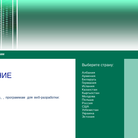
дам
Выберите страну:
Албания
НИЕ
Армения
Беларусь
Германия
Испания
Казахстан
Кыргызстан
Молдова
, , программам для веб-разработки:
Польша
Россия
США
Узбекистан
Украина
Эстония