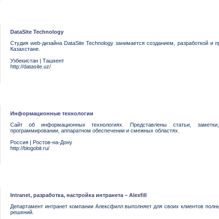
DataSite Technology
Студия web-дизайна DataSite Technology занимается созданием, разработкой и 
Казахстане.
Узбекистан
|
Ташкент
http://datasite.uz/
Информационные технологии
Сайт об информационных технологиях. Представлены статьи, заметки
программировании, аппаратном обеспечении и смежных областях.
Россия
|
Ростов-на-Дону
http://blogobit.ru/
Intranet, разработка, настройка интранета – Alexfill
Департамент интранет компании Алексфилл выполняет для своих клиентов полны
решений.