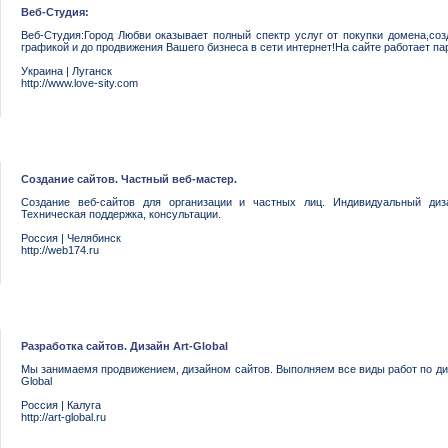
Веб-Студия:
Веб-Студия:Город Любви оказывает полный спектр услуг от покупки домена,соз
графикой и до продвижения Вашего бизнеса в сети интернет!На сайте работает па
Украина
|
Луганск
http://www.love-sity.com
Создание сайтов. Частный веб-мастер.
Создание веб-сайтов для организации и частных лиц. Индивидуальный диза
Техническая поддержка, консультации.
Россия
|
Челябинск
http://web174.ru
Разработка сайтов. Дизайн Art-Global
Мы занимаемя продвижением, дизайном сайтов. Выполняем все виды работ по диза
Global
Россия
|
Калуга
http://art-global.ru