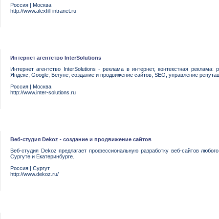
Россия
|
Москва
http://www.alexfill-intranet.ru
Интернет агентство InterSolutions
Интернет агентство InterSolutions - реклама в интернет, контекстная реклама
Яндекс, Google, Бегуне, создание и продвижение сайтов, SEO, управление репута
Россия
|
Москва
http://www.inter-solutions.ru
Веб-студия Dekoz - создание и продвижение сайтов
Веб-студия Dekoz предлагает профессиональную разработку веб-сайтов любого 
Сургуте и Екатеринбурге.
Россия
|
Сургут
http://www.dekoz.ru/