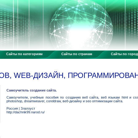
Сайты по категориям
Сайты по странам
Сайты по горо
ОВ, WEB-ДИЗАЙН, ПРОГРАММИРОВА
Самоучитель создание сайта.
Самоучители, учебные пособия по созданию веб сайта, веб языкам html и css
photoshop, dreamweaver, coreldraw, веб-дизайну и seo оптимизации сайта.
Россия
|
Златоуст
http://dachnik99.narod.ru/