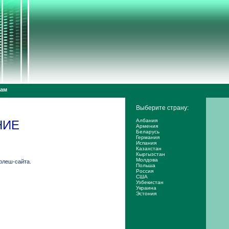
дам
Выберите страну:
Албания
НИЕ
Армения
Беларусь
Германия
Испания
Казахстан
Кыргызстан
Молдова
 флеш-сайта.
Польша
Россия
США
Узбекистан
Украина
Эстония