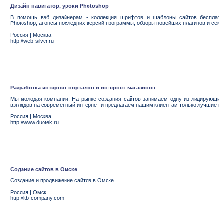
Дизайн навигатор, уроки Photoshop
В помощь веб дизайнерам - коллекция шрифтов и шаблоны сайтов бесплат
Photoshop, анонсы последних версий программы, обзоры новейших плагинов и сек
Россия
|
Москва
http://web-silver.ru
Разработка интернет-порталов и интернет-магазинов
Мы молодая компания. На рынке создания сайтов занимаем одну из лидирующи
взглядов на современный интернет и предлагаем нашим клиентам только лучшие 
Россия
|
Москва
http://www.duotek.ru
Содание сайтов в Омске
Создание и продвижение сайтов в Омске.
Россия
|
Омск
http://itb-company.com