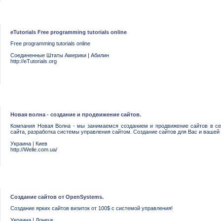
eTutorials Free programming tutorials online
Free programming tutorials online
Соединенные Штаты Америки
|
Абилин
http://eTutorials.org
Новая волна - создание и продвижение сайтов.
Компания Новая Волна - мы занимаемся созданием и продвижение сайтов в сет
сайта, разработка системы управления сайтом. Создание сайтов для Вас и ваше
Украина
|
Киев
http://Welle.com.ua/
Создание сайтов от OpenSystems.
Создание ярких сайтов визиток от 100$ с системой управления!
Украина
|
Донецк