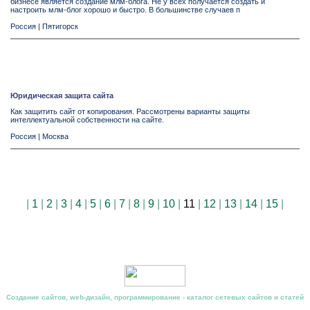
бизнесе является создание млм-блога. Не у всех получается создать и
настроить млм-блог хорошо и быстро. В большинстве случаев п
Россия
|
Пятигорск
Юридическая защита сайта
Как защитить сайт от копирования. Рассмотрены варианты защиты
интеллектуальной собственности на сайте.
Россия
|
Москва
|
1
|
2
|
3
|
4
|
5
|
6
|
7
|
8
|
9
|
10
|
11
|
12
|
13
|
14
|
15
|
Создание сайтов, web-дизайн, программирование - каталог сетевых сайтов и статей