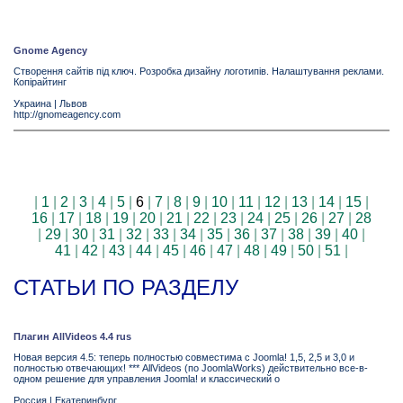
Gnome Agency
Створення сайтів під ключ. Розробка дизайну логотипів. Налаштування реклами.
Копірайтинг
Украина
|
Львов
http://gnomeagency.com
|
1
|
2
|
3
|
4
|
5
|
6
|
7
|
8
|
9
|
10
|
11
|
12
|
13
|
14
|
15
|
16
|
17
|
18
|
19
|
20
|
21
|
22
|
23
|
24
|
25
|
26
|
27
|
28
|
29
|
30
|
31
|
32
|
33
|
34
|
35
|
36
|
37
|
38
|
39
|
40
|
41
|
42
|
43
|
44
|
45
|
46
|
47
|
48
|
49
|
50
|
51
|
СТАТЬИ ПО РАЗДЕЛУ
Плагин AllVideos 4.4 rus
Новая версия 4.5: теперь полностью совместима с Joomla! 1,5, 2,5 и 3,0 и
полностью отвечающих! *** AllVideos (по JoomlaWorks) действительно все-в-
одном решение для управления Joomla! и классический о
Россия
|
Екатеринбург