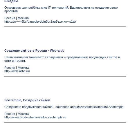
Шкодим
Открываем для ребёнка мир IT-технологий. Вдохновляем на создание своих
проектов
Россия
|
Москва
http://xn-----6kcfuauepbvddfg3br2ag7eze.xn--p1ai/
Создание сайтов в России - Web-artic
Наша компания занимается созданием и продвижением продающих сайтов в
сети интернет.
Россия
|
Москва
http://web-artic.ru/
SeoTemple, Создание сайтов
Создание и продвижение сайтов - основная специализация компании Seotemple
Россия
|
Москва
http://www.prodvizhenie-saitov.seotemple.ru