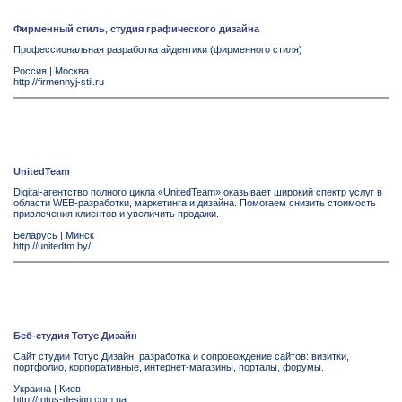
Фирменный стиль, студия графического дизайна
Профессиональная разработка айдентики (фирменного стиля)
Россия
|
Москва
http://firmennyj-stil.ru
UnitedTeam
Digital-агентство полного цикла «UnitedTeam» оказывает широкий спектр услуг в
области WEB-разработки, маркетинга и дизайна. Помогаем снизить стоимость
привлечения клиентов и увеличить продажи.
Беларусь
|
Минск
http://unitedtm.by/
Беб-студия Тотус Дизайн
Сайт студии Тотус Дизайн, разработка и сопровождение сайтов: визитки,
портфолио, корпоративные, интернет-магазины, порталы, форумы.
Украина
|
Киев
http://totus-design.com.ua