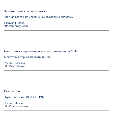
Простые полезные программы
Частная коллекция удобных компьютерных программ
Украина
|
Ровно
http://su-progs.com
Агентство интернет-маркетинга полного цикла Chili
Агентство интернет-маркетинга Chili
Россия
|
Москва
http://interchili.ru/
Revo studio
Digital–агентство REVOLUTION
Россия
|
Казань
http://revo-studio.ru