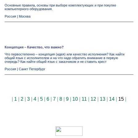
Основные правила, основы при выборе комплектующих и при покупке
компьютерного оборудования.
Россия
|
Москва
Концепция – Качество, что важно?
Что первостепенно – концепция (идея) или качество исполнения? Как найти
общий язык с исполнителем и на что надо обратить внимание в первую
очередь? Как найти общий язык с заказчиком и не ставить крест
Россия
|
Санкт Петербург
|
1
|
2
|
3
|
4
|
5
|
6
|
7
|
8
|
9
|
10
|
11
|
12
|
13
|
14
|
15
|