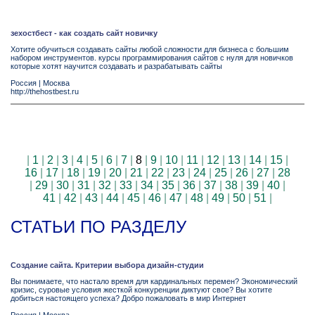
зехостбест - как создать сайт новичку
Хотите обучиться создавать сайты любой сложности для бизнеса с большим
набором инструментов. курсы программирования сайтов с нуля для новичков
которые хотят научится создавать и разрабатывать сайты
Россия
|
Москва
http://thehostbest.ru
|
1
|
2
|
3
|
4
|
5
|
6
|
7
|
8
|
9
|
10
|
11
|
12
|
13
|
14
|
15
|
16
|
17
|
18
|
19
|
20
|
21
|
22
|
23
|
24
|
25
|
26
|
27
|
28
|
29
|
30
|
31
|
32
|
33
|
34
|
35
|
36
|
37
|
38
|
39
|
40
|
41
|
42
|
43
|
44
|
45
|
46
|
47
|
48
|
49
|
50
|
51
|
СТАТЬИ ПО РАЗДЕЛУ
Создание сайта. Критерии выбора дизайн-студии
Вы понимаете, что настало время для кардинальных перемен? Экономический
кризис, суровые условия жесткой конкуренции диктуют свое? Вы хотите
добиться настоящего успеха? Добро пожаловать в мир Интернет