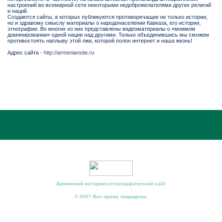
настроений во всемирной сети некоторыми недоброжелателями других религий
и наций.
Создаются сайты, в которых публикуются противоречащие не только истории,
но и здравому смыслу материалы о народонаселении Кавказа, его истории,
этнографии. Во многих из них представлены видеоматериалы о «мнимом
доминировании» одной нации над другими. Только объединившись мы сможем
противостоять наплыву этой лжи, которой полон интернет и наша жизнь!
Адрес сайта -
http://armeniansite.ru
Армянский историко-этнографический сайт
© 2007 Все права защищены.