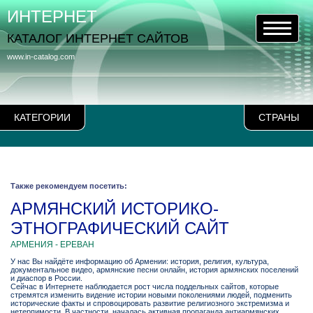
ИНТЕРНЕТ
КАТАЛОГ ИНТЕРНЕТ САЙТОВ
www.in-catalog.com
КАТЕГОРИИ
СТРАНЫ
Также рекомендуем посетить:
АРМЯНСКИЙ ИСТОРИКО-
ЭТНОГРАФИЧЕСКИЙ САЙТ
АРМЕНИЯ - ЕРЕВАН
У нас Вы найдёте информацию об Армении: история, религия, культура,
документальное видео, армянские песни онлайн, история армянских поселений
и диаспор в России.
Сейчас в Интернете наблюдается рост числа поддельных сайтов, которые
стремятся изменить видение истории новыми поколениями людей, подменить
исторические факты и спровоцировать развитие религиозного экстремизма и
нетерпимости. В частности, началась активная пропаганда антиармянских