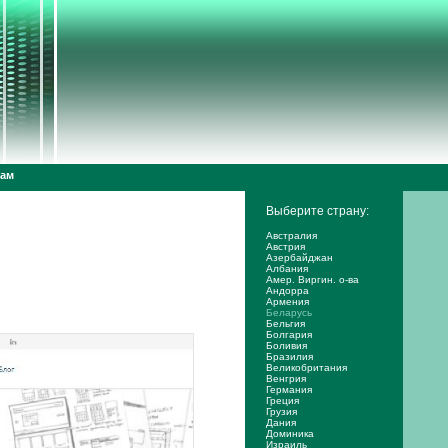
дам
Выберите страну:
Австралия
Австрия
Азербайджан
Албания
Амер. Виргин. о-ва
Андорра
Армения
Беларусь
Бельгия
Болгария
Боливия
Бразилия
Великобритания
Венгрия
Германия
Греция
Грузия
Дания
Доминика
Израиль