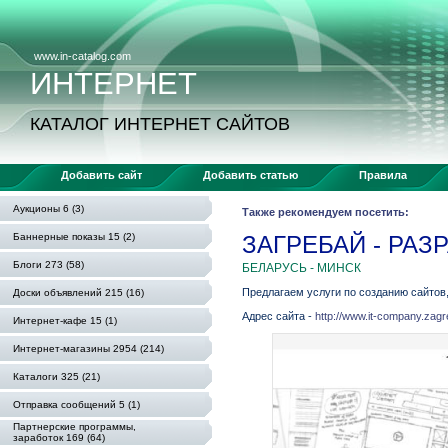
www.in-catalog.com
ИНТЕРНЕТ
КАТАЛОГ ИНТЕРНЕТ САЙТОВ
Добавить сайт
Добавить статью
Правила
Аукционы 6 (3)
Также рекомендуем посетить:
Баннерные показы 15 (2)
ЗАГРЕБАЙ - РАЗ
Блоги 273 (58)
БЕЛАРУСЬ - МИНСК
Предлагаем услуги по созданию сайтов
Доски объявлений 215 (16)
Адрес сайта -
http://www.it-company.zagr
Интернет-кафе 15 (1)
Интернет-магазины 2954 (214)
Каталоги 325 (21)
Отправка сообщений 5 (1)
Партнерские программы,
заработок 169 (64)