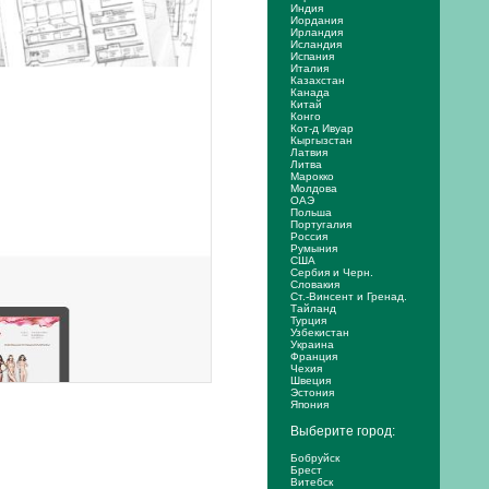
Индия
Иордания
Ирландия
Исландия
Испания
Италия
Казахстан
Канада
Китай
Конго
Кот-д Ивуар
Кыргызстан
Латвия
Литва
Марокко
Молдова
ОАЭ
Польша
Португалия
Россия
Румыния
США
Сербия и Черн.
Словакия
Ст.-Винсент и Гренад.
Тайланд
Турция
Узбекистан
Украина
Франция
Чехия
Швеция
Эстония
Япония
Выберите город:
Бобруйск
Брест
Витебск