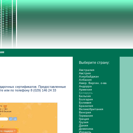
дам
Выберите страну:
Австралия
Австрия
Азербайджан
Албания
Амер. Виргин. о-ва
Андорра
дарочных сертификатов. Предоставленные
Армения
 или по телефону 8 (029) 146 24 33
Беларусь
Бельгия
Болгария
Боливия
Бразилия
Великобритания
Венгрия
Германия
Греция
Грузия
Дания
Доминика
Израиль