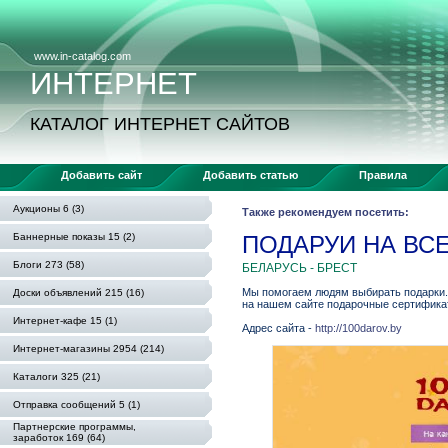
www.in-catalog.com
ИНТЕРНЕТ
КАТАЛОГ ИНТЕРНЕТ САЙТОВ
Добавить сайт
Добавить статью
Правила
Аукционы 6 (3)
Также рекомендуем посетить:
Баннерные показы 15 (2)
ПОДАРУИ НА ВС
Блоги 273 (58)
БЕЛАРУСЬ - БРЕСТ
Мы помогаем людям выбирать подарки.
Доски объявлений 215 (16)
на нашем сайте подарочные сертификат
Интернет-кафе 15 (1)
Адрес сайта -
http://100darov.by
Интернет-магазины 2954 (214)
Каталоги 325 (21)
Отправка сообщений 5 (1)
Партнерские программы,
заработок 169 (64)