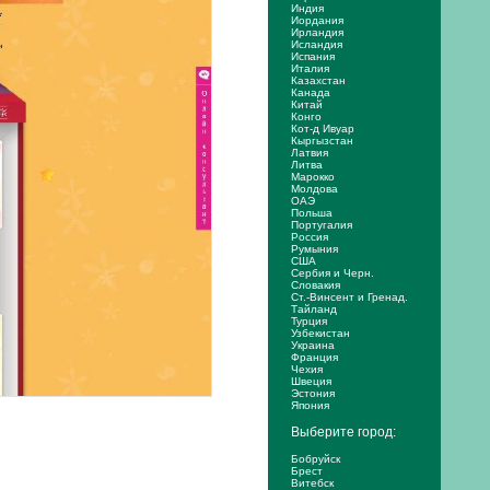
Индия
Иордания
Ирландия
Исландия
Испания
Италия
Казахстан
Канада
Китай
Конго
Кот-д Ивуар
Кыргызстан
Латвия
Литва
Марокко
Молдова
ОАЭ
Польша
Португалия
Россия
Румыния
США
Сербия и Черн.
Словакия
Ст.-Винсент и Гренад.
Тайланд
Турция
Узбекистан
Украина
Франция
Чехия
Швеция
Эстония
Япония
Выберите город:
Бобруйск
Брест
Витебск