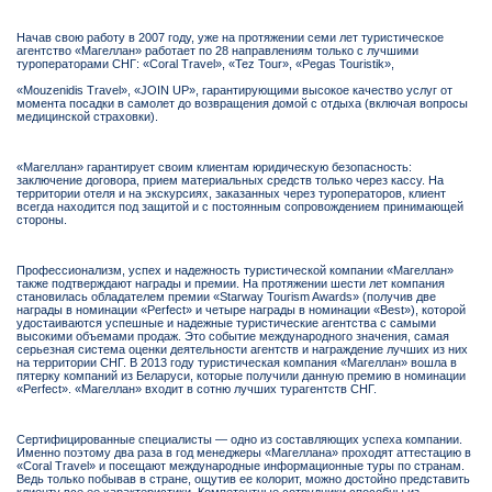
Начав свою работу в 2007 году, уже на протяжении семи лет туристическое
агентство «Магеллан» работает по 28 направлениям только с лучшими
туроператорами СНГ: «Coral Travel», «Tez Tour», «Pegas Touristik»,
«Mouzenidis Travel», «JOIN UP», гарантирующими высокое качество услуг от
момента посадки в самолет до возвращения домой с отдыха (включая вопросы
медицинской страховки).
«Магеллан» гарантирует своим клиентам юридическую безопасность:
заключение договора, прием материальных средств только через кассу. На
территории отеля и на экскурсиях, заказанных через туроператоров, клиент
всегда находится под защитой и с постоянным сопровождением принимающей
стороны.
Профессионализм, успех и надежность туристической компании «Магеллан»
также подтверждают награды и премии. На протяжении шести лет компания
становилась обладателем премии «Starway Tourism Awards» (получив две
награды в номинации «Perfect» и четыре награды в номинации «Best»), которой
удостаиваются успешные и надежные туристические агентства с самыми
высокими объемами продаж. Это событие международного значения, самая
серьезная система оценки деятельности агентств и награждение лучших из них
на территории СНГ. В 2013 году туристическая компания «Магеллан» вошла в
пятерку компаний из Беларуси, которые получили данную премию в номинации
«Perfect». «Магеллан» входит в сотню лучших турагентств СНГ.
Сертифицированные специалисты — одно из составляющих успеха компании.
Именно поэтому два раза в год менеджеры «Магеллана» проходят аттестацию в
«Coral Travel» и посещают международные информационные туры по странам.
Ведь только побывав в стране, ощутив ее колорит, можно достойно представить